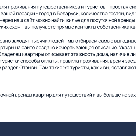
ля проживания путешественников и туристов - простая сис
ашей поездки - город в Беларуси, количество гостей, вид 
ерез наш сайт можно найти жилье для посуточной аренды в
ких схем - вы получаете прямые контакты собственника кв
невно заходят тысячи людей - мы отбираем самые выгодны
вартиры на сайте создано исчерпывающее описание. Указан
ладелец квартиры описывает этажность дома, наличие лифт
уриста: способы оплаты, правила проживания, время заезда
 раздел Отзывы. Там такие же туристы, как и вы, оставля
очной аренды квартир для путешествий и вы больше не зах