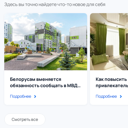
Здесь вы точно найдете что-то новое для себя
Белорусам вменяется
Как повысить
обязанность сообщать в МВД
привлекатель
об иностранных постояльцах в
сдаваемой на
Подробнее
Подробнее
течение 3 часов. За
несоблюдение - штраф 800
рублей
Смотреть все