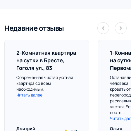
Недавние отзывы
2-Комнатная квартира
1-Комна
на сутки в Бресте,
на сутк
Гоголя ул., 83
Первома
Современная чистая уютная
Останавли
квартира со всем
человека.
необходимым.
кровать о
Читать далее
перегород
раскладыв
чистая. Ес
посте...
Читать да
Дмитрий
Ольга