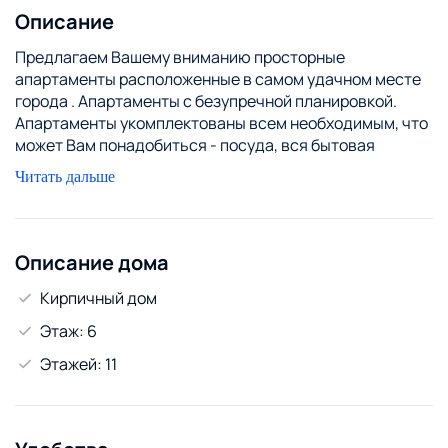
Описание
Предлагаем Вашему вниманию просторные
апартаменты расположенные в самом удачном месте
города . Апартаменты с безупречной планировкой.
Апартаменты укомплектованы всем необходимым, что
может Вам понадобиться - посуда, вся бытовая
техника, постельное бельё, WI-FI ср-ва личной
Читать дальше
гигиены. Предоставление отчетных документов
командированным. Звоните и вы будите пользоваться
нашими услугами, есть различные варианты на любой
бюджет.
Описание дома
За каждого следующего гостя + 20 р
Кирпичный дом
Этаж: 6
Этажей: 11