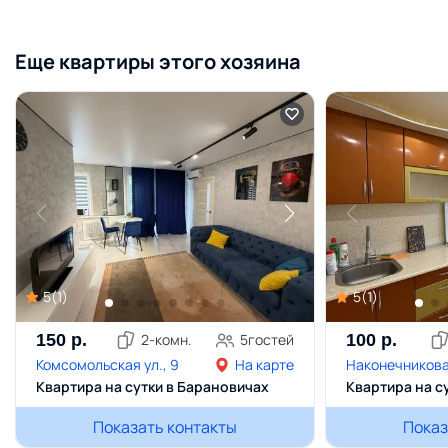
Еще квартиры этого хозяина
5
(
1
)
5
(
1
)
150
р.
2
-комн.
5
гостей
100
р.
Комсомольская ул., 9
На карте
Наконечникова 
Квартира на сутки в Барановичах
Квартира на с
Показать контакты
Показ