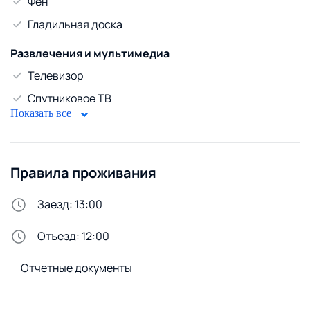
Фен
Гладильная доска
Развлечения и мультимедиа
Телевизор
Спутниковое ТВ
Показать все
Кабельное ТВ
WiFi
Правила проживания
Горячая вода
Газовый водонагреватель
Заезд: 13:00
Безопасность
Отъезд: 12:00
Домофон
Отчетные документы
Стирка и белье
Утюг