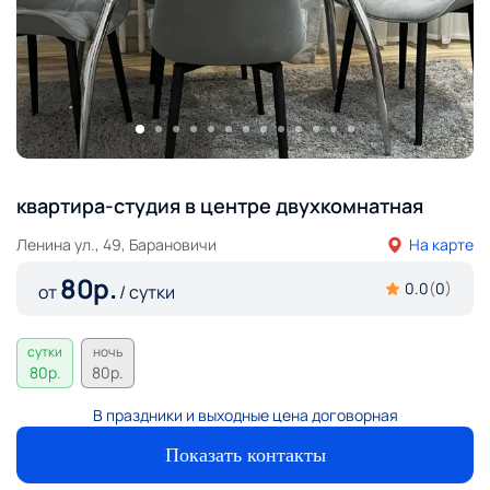
квартира-студия в центре двухкомнатная
Ленина ул., 49, Барановичи
На карте
80
р.
0.0
(
0
)
от
/ сутки
сутки
ночь
80
р.
80
р.
В праздники и выходные цена договорная
Показать контакты