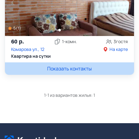
5
(
1
)
60
р.
1
-комн.
3
гостя
Комарова ул., 12
На карте
Квартира на сутки
Показать контакты
1-1 из вариантов жилья:
1