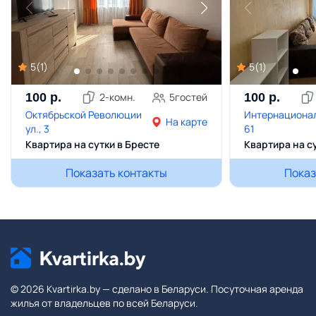
5
(
1
)
5
(
1
)
100
р.
2
-комн.
5
гостей
100
р.
Октябрьской Революции
Интернационал
На карте
ул., 3
61
Квартира на сутки в Бресте
Квартира на с
Показать контакты
Показ
© 2026 Kvartirka.by — сделано в Беларуси. Посуточная аренда
жилья от владельцев по всей Беларуси.