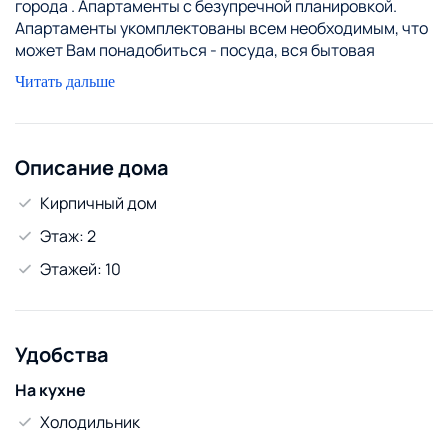
города . Апартаменты с безупречной планировкой.
Апартаменты укомплектованы всем необходимым, что
может Вам понадобиться - посуда, вся бытовая
техника, постельное бельё, WI-FI ср-ва личной
Читать дальше
гигиены. Предоставление отчетных документов
командированным. Звоните и вы будите пользоваться
нашими услугами, есть различные варианты на любой
бюджет.
Описание дома
За каждого следующего гостя + 20 р
Кирпичный дом
Этаж: 2
Этажей: 10
Удобства
На кухне
Холодильник