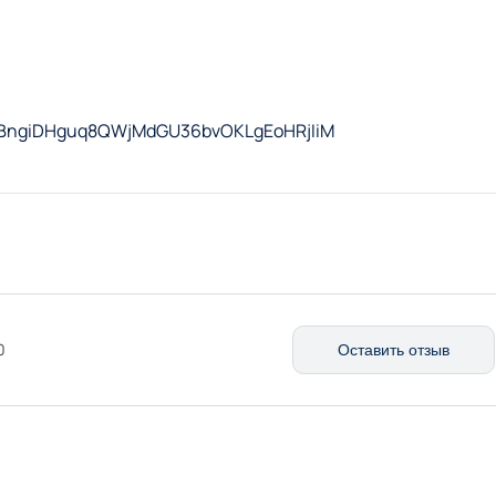
Yy6BngiDHguq8QWjMdGU36bvOKLgEoHRjIiM
0
Оставить отзыв