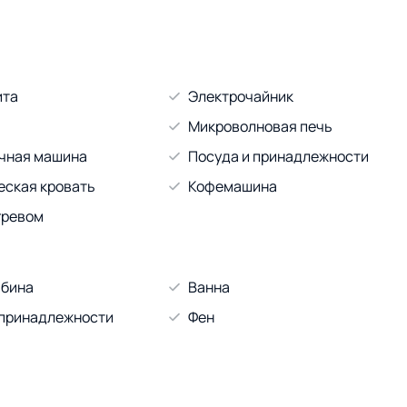
ита
Электрочайник
Микроволновая печь
чная машина
Посуда и принадлежности
еская кровать
Кофемашина
гревом
абина
Ванна
 принадлежности
Фен