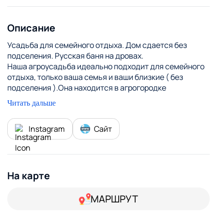
Описание
Усадьба для семейного отдыха. Дом сдается без
подселения. Русская баня на дровах.
Наша агроусадьба идеально подходит для семейного
отдыха, только ваша семья и ваши близкие ( без
подселения ).Она находится в агрогородке
Дмитровичи Каменецкого р-на и располагает баней,
Читать дальше
игровой детской площадкой с домиком, качелями ,
песочницей, спортивными тренажерами, бассейном и
Instagram
Сайт
батутом, а также зоной барбекю, тандыром, крытой
террасой с садовой мебелью. На территории -
бесплатная парковка.
В 500 метрах от агроусадьбы начинается Беловежская
пуща, до Музея природы- 9 км. В агрогородке есть
На карте
промышленный и продовольственные магазины,
больница, аптека , почта, отделение банка и церковь.
МАРШРУТ
Дом располагает тремя спальнями, гостинной, кухней
и ванной. Имеется наличие холодной и горячей воды. В