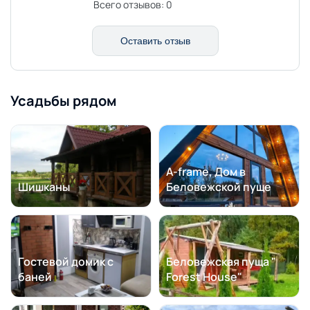
Всего отзывов:
0
4 75
5 80
6 85
Оставить отзыв
В зимнее время стоимость бани увеличивается на 10
руб.
Усадьбы рядом
A-frame, Дом в
Шишканы
Беловежской пуще
Гостевой домик с
Беловежская пуща "
баней
Forest House"