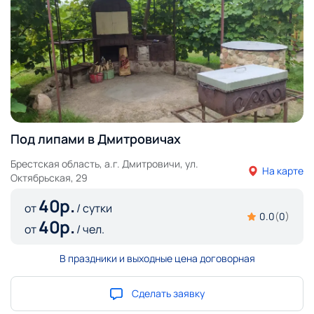
Под липами в Дмитровичах
Брестская область, а.г. Дмитровичи, ул.
На карте
Октябрьская, 29
40
р.
от
/ сутки
0.0
(
0
)
40
р.
от
/ чел.
В праздники и выходные цена договорная
Сделать заявку