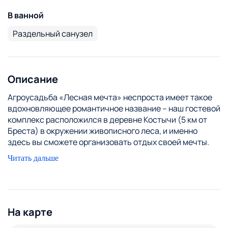
В ванной
Раздельный санузел
Описание
Агроусадьба «Лесная мечта» неспроста имеет такое
вдохновляющее романтичное название – наш гостевой
комплекс расположился в деревне Костычи (5 км от
Бреста) в окружении живописного леса, и именно
здесь вы сможете организовать отдых своей мечты.
Так что всё сходится – «Лесная мечта» приглашает
Читать дальше
всех любителей загородного релакса, свежего
воздуха, прогулок, русской бани, ароматных шашлыков
и прочих естественных, но таких редких удовольствий!
О НАШЕЙ УСАДЬБЕ
Наша усадьба идеально подойдёт как для тихого
На карте
семейного отдыха или встречи с друзьями, так и для