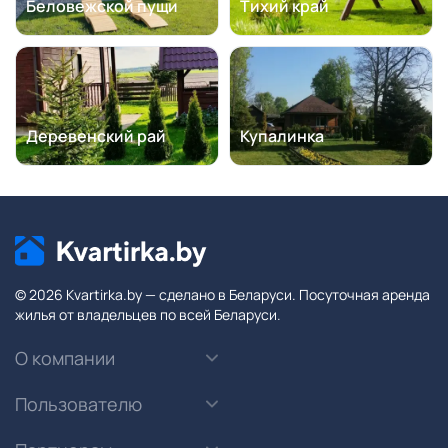
Беловежской пущи
Тихий край
«Лесная мечта» - это ваш незабываемый отпуск,
интересный досуг, красивая природа и масса свежих
впечатлений!
Деревенский рай
Купалинка
© 2026 Kvartirka.by — сделано в Беларуси. Посуточная аренда
жилья от владельцев по всей Беларуси.
О компании
Пользователю