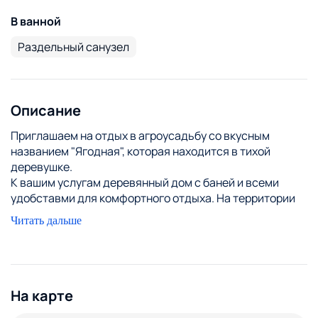
В ванной
Раздельный санузел
Описание
Приглашаем на отдых в агроусадьбу со вкусным
названием "Ягодная", которая находится в тихой
деревушке.
К вашим услугам деревянный дом с баней и всеми
удобставми для комфортного отдыха. На территории
усадьбы имеется мангал, пруд, где можно порыбачить.
Читать дальше
За дополнительную плату к вашим услугам домашняя
кухня и проведение экскурсий.
Вдоль деревни течет река Исса, со всех сторон лес,
есть лесное озеро.
На карте