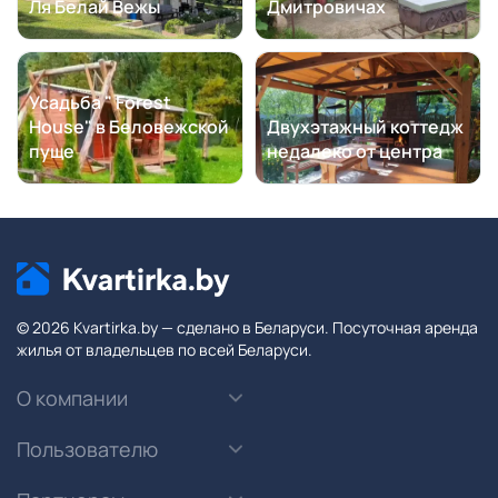
Ля Белай Вежы
Дмитровичах
Усадьба " Forest
House" в Беловежской
Двухэтажный коттедж
пуще
недалеко от центра
© 2026 Kvartirka.by — сделано в Беларуси. Посуточная аренда
жилья от владельцев по всей Беларуси.
О компании
Пользователю