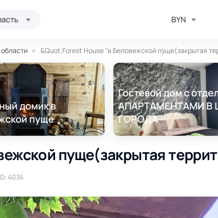
ласть
BYN
й области
&Quot;Forest House "в Беловежской пуще(закрытая терр
Гостевой дом с отд
ный домик в
АПАРТАМЕНТАМИ В 
жской пуще
ГОРОДА
овежской пуще(закрытая террит
ID: 4034