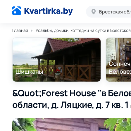
Брестская об
Главная
Усадьбы, домики, коттеджи на сутки в Брестско
Солнеч
Шишканы
Белове
&Quot;Forest House "в Бел
области, д. Ляцкие, д. 7 кв. 1