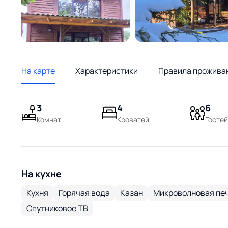
На карте
Характеристики
Правила прожива
3
4
6
Комнат
Кроватей
Гостей
На кухне
Кухня
Горячая вода
Казан
Микроволновая пе
Спутниковое ТВ