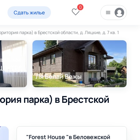
0
Сдать жилье
итория парка) в Брестской области, д. Ляцкие, д. 7 кв. 1
ельными
ЦЕНТРЕ
Ля Белай Вежы
ория парка) в Брестской
"Forest House "в Беловежской