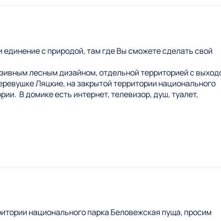
 и единение с природой, там где Вы сможете сделать свой
юзивным лесным дизайном, отдельной территорией с выход
еревушке Ляцкие, на закрытой территории национального
рии. В домике есть интернет, телевизор, душ, туалет,
сто для наблюдения за природой. В шаговой доступности
экологические тропы - выходя со двора. Прогулявшись по
, окунетесь в дикий мир природы. По желанию Вы также
и, вольеры с дикими животными, есть ресторан, кафе и мно
рритории национального парка Беловежская пуща, просим