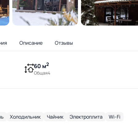
ния
Описание
Отзывы
2
60 м
Общая4
чь
Холодильник
Чайник
Электроплита
Wi-Fi