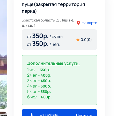
пуще(закрытая территория
парка)
Брестская область, д. Ляцкие,
На карте
д. 7 кв. 1
350
р.
от
/ сутки
0.0
(
0
)
350
р.
от
/ чел.
Дополнительные услуги:
1 чел -
р.
350
2 чел -
р.
400
3 чел -
р.
450
4 чел -
р.
500
5 чел -
р.
550
6 чел -
р.
600
+375293640087
Показать