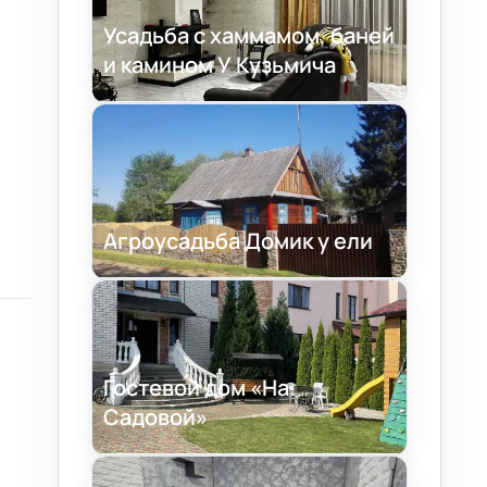
Усадьба с хаммамом, баней
и камином У Кузьмича
Агроусадьба Домик у ели
Гостевой дом «На
Садовой»