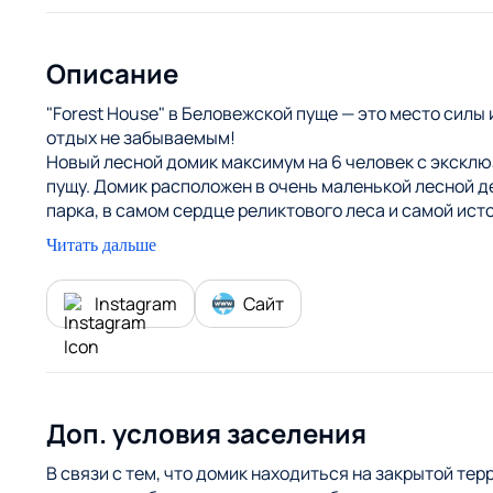
Описание
"Forest House" в Беловежской пуще — это место силы
отдых не забываемым!
Новый лесной домик максимум на 6 человек с экскл
пущу. Домик расположен в очень маленькой лесной д
парка, в самом сердце реликтового леса и самой исто
оборудованная кухня. Открытая терасса— удобное ме
Читать дальше
лесные озера, резиденция Деда Мороза, популярные 
эксклюзивным маршрутам, Вы познаете истинную пущу
Instagram
Сайт
можете украсить свой досуг рыбалкой, посетить музе
др.
Доп. условия заселения
В связи с тем, что домик находиться на закрытой те