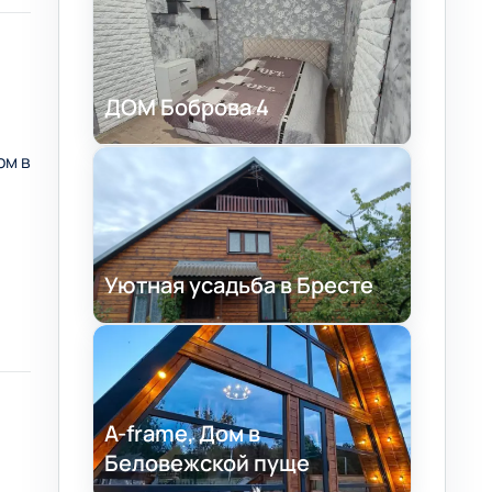
ДОМ Боброва 4
ом в
Уютная усадьба в Бресте
гое
A-frame, Дом в
Беловежской пуще