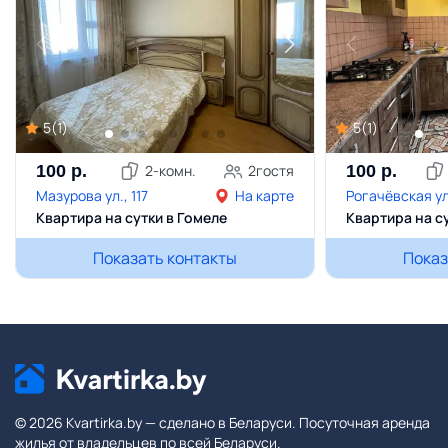
5
(
1
)
5
(
1
)
100
р.
2
-комн.
2
гостя
100
р.
Мазурова ул., 117
На карте
Рогачёвская ул
Квартира на сутки в Гомеле
Квартира на с
Показать контакты
Показ
© 2026 Kvartirka.by — сделано в Беларуси. Посуточная аренда
жилья от владельцев по всей Беларуси.