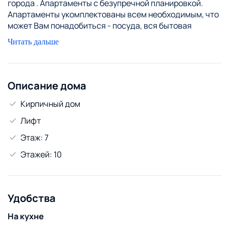
города . Апартаменты с безупречной планировкой.
Апартаменты укомплектованы всем необходимым, что
может Вам понадобиться - посуда, вся бытовая
техника, постельное бельё, WI-FI ср-ва личной
Читать дальше
гигиены. Предоставление отчетных документов
командированным. Звоните и вы будите пользоваться
нашими услугами, есть различные варианты на любой
бюджет.
Описание дома
За каждого следующего гостя + 20 р
Кирпичный дом
Лифт
Этаж: 7
Этажей: 10
Удобства
На кухне