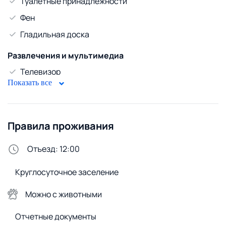
Туалетные принадлежности
Фен
Гладильная доска
Развлечения и мультимедиа
Телевизор
Показать все
Кабельное ТВ
WiFi
Правила проживания
Горячая вода
Бойлер
Отъезд: 12:00
Безопасность
Круглосуточное заселение
Домофон
Можно с животными
Стирка и белье
Отчетные документы
Утюг