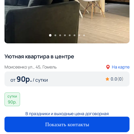
Уютная квартира в центре
Моисеенко ул., 45, Гомель
На карте
90
р.
0.0
(
0
)
от
/ сутки
сутки
90
р.
В праздники и выходные цена договорная
Показать контакты