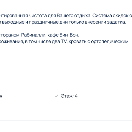
нтированная чистота для Вашего отдыха. Система скидок о
 на выходные и праздничные дни только внесении задатка.
стораном Рабиналли, кафе Бин-Бон.
оживания, в том числе два TV, кровать с ортопедическим
а, средства гигиены, чай, кофе и другие необходимые мел
анспорта и удобная развязка поможет без труда добратьс
комфортно гостить в нашем городе.
скидок при длительном проживании. Заселение после 21.0
я
Этаж: 4