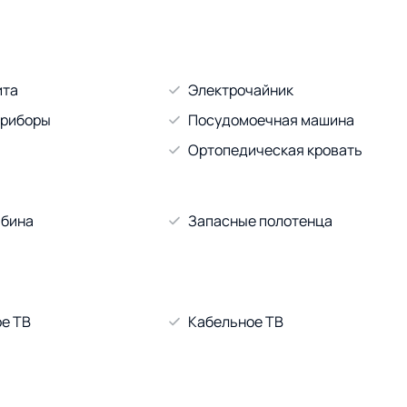
ита
Электрочайник
приборы
Посудомоечная машина
Ортопедическая кровать
абина
Запасные полотенца
е ТВ
Кабельное ТВ