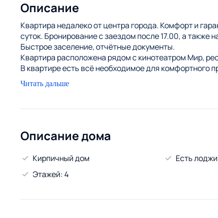
Описание
Квартира недалеко от центра города. Комфорт и гара
суток. Бронирование с заездом после 17.00, а также
Быстрое заселение, отчётные документы.
Квартира расположена рядом с кинотеатром Мир, ре
В квартире есть всё необходимое для комфортного пр
матрасом, всегда свежее постельное белье, полотенц
Читать дальше
Нахождение поблизости остановки общественного тр
любую точку города, что позволит Вам максимально 
Отчётные документы, конфиденциальность, система 
согласованию и при наличии возможности.
НЕ СДАЁТСЯ ДЛЯ МЕРОПРИЯТИЙ И ВЕЧЕРИНОК.
Описание дома
Ждём Вас!
Кирпичный дом
Есть лоджи
Этажей: 4