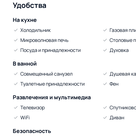
Удобства
На кухне
Холодильник
Газовая пл
Микроволновая печь
Столовые 
Посуда и принадлежности
Духовка
В ванной
Совмещенный санузел
Душевая к
Туалетные принадлежности
Фен
Развлечения и мультимедиа
Телевизор
Спутниково
WiFi
Диван
Безопасность