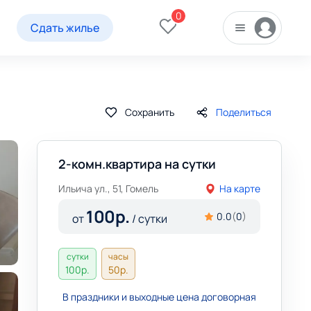
0
Сдать жилье
Сохранить
Поделиться
2-комн.квартира на сутки
Ильича ул., 51, Гомель
На карте
100
р.
0.0
(
0
)
от
/ сутки
сутки
часы
100
р.
50
р.
В праздники и выходные цена договорная