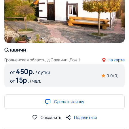
Славичи
Гродненская область, д.Славичи, Дом 1
На карте
450
р.
от
/ сутки
0.0
(
0
)
15
р.
от
/ чел.
Сделать заявку
Сохранить
Поделиться