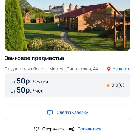
Замковое предместье
Гродненская область, Мир, ул. Пионерская, 44
На карте
50
р.
от
/ сутки
0.0
(
0
)
50
р.
от
/ чел.
Сделать заявку
Сохранить
Поделиться