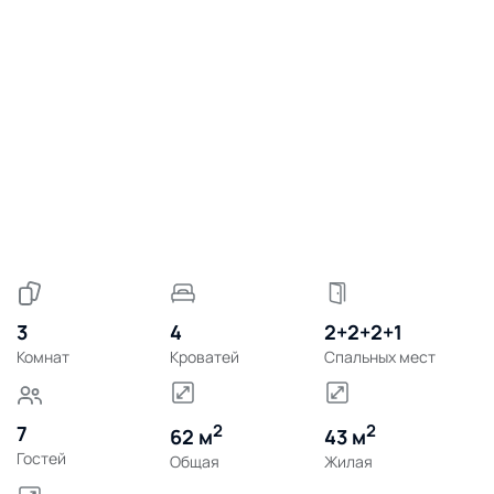
3
4
2+2+2+1
Комнат
Кроватей
Спальных мест
2
2
7
62 м
43 м
Гостей
Общая
Жилая