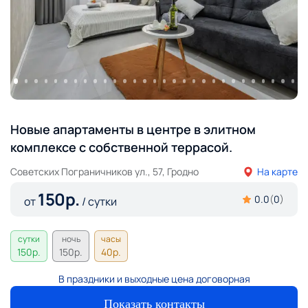
Новые апартаменты в центре в элитном
комплексе с собственной террасой.
Советских Пограничников ул., 57, Гродно
На карте
150
р.
0.0
(
0
)
от
/ сутки
сутки
ночь
часы
150
р.
150
р.
40
р.
В праздники и выходные цена договорная
Показать контакты