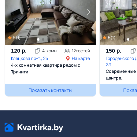
5
(
1
)
5
(
1
)
120
р.
4
-комн.
12
гостей
150
р.
Клецкова пр-т., 25
На карте
Городенского Д
2/1
4-х комнатная квартира рядом с
Современные 
Тринити
центре.
Показать контакты
Показ