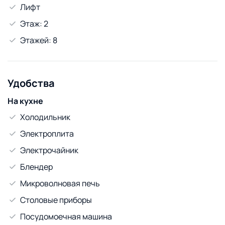
Лифт
посудомоечную машину.Имеется парковочное место в
подземном паркинге.Стоимость за проживание будет
Этаж: 2
зависеть от времени и количества проживающих)
Этажей: 8
Здесь есть все для приятного времяпровождения и
даже больше.
Удобства
На кухне
Холодильник
Электроплита
Электрочайник
Блендер
Микроволновая печь
Столовые приборы
Посудомоечная машина