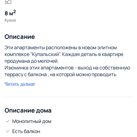
2
8 м
Кухня
Описание
Эти апартаменты расположены в новом элитном
комплексе "Купальский". Каждая деталь в квартире
продумана до мелочей.
Изюминка этих апартаментов - выход на собственную
террасу с балкона , на которой можно проводить
вечера за чашечкой кофе , читая любимый роман. На
Читать дальше
паркинге имеется собственное место для автомобиля .
В апартаментах высокие потолки, которые добавляют
пространству дополнительный комфорт, свет и
легкость.
Описание дома
Имеется две двухспальные кровати, вместительный
Монолитный дом
диван и кресло -кровать. Летом не будет жарко-
установлен кондиционер. Современная кухня
Есть балкон
оборудована всей необходимой техникой, включая