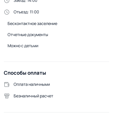
Заезд: 14:00
WiFi
Диван
Отъезд: 11:00
Горячая вода
Бесконтактное заселение
Бойлер
Отчетные документы
Стирка и белье
Можно с детьми
Утюг
Сменное постельное белье
Сушилка для белья
Способы оплаты
Стиральный порошок
Стиральная машина
Оплата наличными
Удобства снаружи
Безналичный расчет
Огороженная территория
Подземная парковка