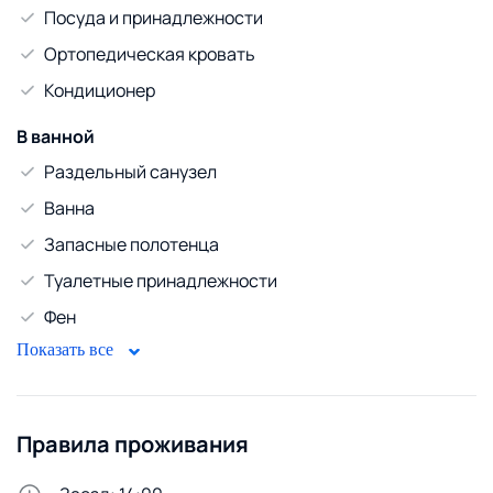
Посуда и принадлежности
Ортопедическая кровать
Кондиционер
В ванной
Раздельный санузел
Ванна
Запасные полотенца
Туалетные принадлежности
Фен
Показать все
Гладильная доска
Развлечения и мультимедиа
Телевизор
Правила проживания
Кабельное ТВ