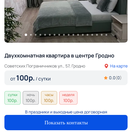
Двухкомнатная квартира в центре Гродно
Советских Пограничников ул., 57, Гродно
На карте
100
р.
0.0
(
0
)
от
/ сутки
сутки
ночь
часы
неделя
100
р.
100
р.
100
р.
100
р.
В праздники и выходные цена договорная
Показать контакты