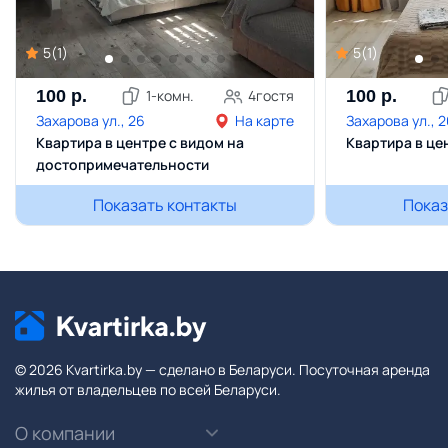
5
(
1
)
5
(
1
)
100
р.
1
-комн.
4
гостя
100
р.
Захарова ул., 26
На карте
Захарова ул., 
Квартира в центре с видом на
Квартира в це
достопримечательности
Показать контакты
Показ
© 2026 Kvartirka.by — сделано в Беларуси. Посуточная аренда
жилья от владельцев по всей Беларуси.
О компании