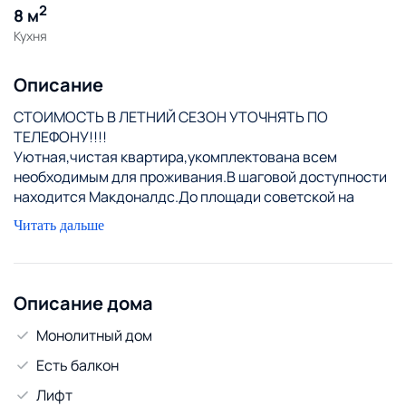
2
8 м
Кухня
Описание
СТОИМОСТЬ В ЛЕТНИЙ СЕЗОН УТОЧНЯТЬ ПО
ТЕЛЕФОНУ!!!!
Уютная,чистая квартира,укомплектована всем
необходимым для проживания.В шаговой доступности
находится Макдоналдс.До площади советской на
которой проходят все основные мероприятия города
Читать дальше
10 минут пешей прогулки,до всех
достопримечательностей города,площади
Ленина,Коложского парка,костелов,фонтанов так же
рукой подать)Вопросы по стоимости уточнять по
Описание дома
телефону
Монолитный дом
Есть балкон
Лифт