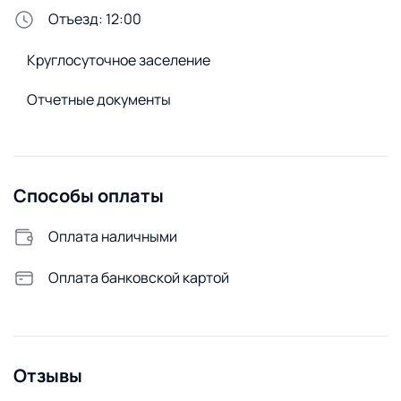
Стирка и белье
Отъезд: 12:00
Утюг
Круглосуточное заселение
Сменное постельное белье
Сушилка для белья
Отчетные документы
Стиральная машина
Удобства снаружи
Огороженная территория
Способы оплаты
Открытая парковка
Оплата наличными
Оплата банковской картой
Отзывы