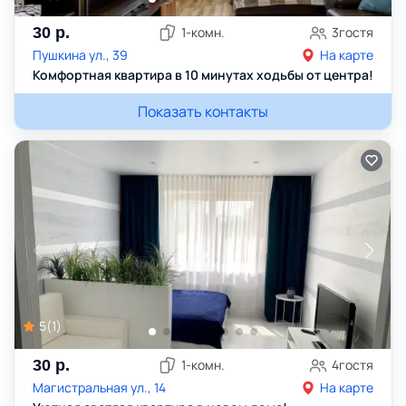
30
р.
1
-комн.
3
гостя
Пушкина ул., 39
На карте
Комфортная квартира в 10 минутах ходьбы от центра!
Показать контакты
5
(
1
)
30
р.
1
-комн.
4
гостя
Магистральная ул., 14
На карте