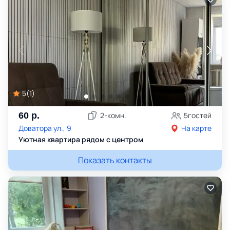
5
(
1
)
60
р.
2
-комн.
5
гостей
Доватора ул., 9
На карте
Уютная квартира рядом с центром
Показать контакты