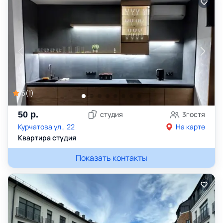
5
(
1
)
50
р.
студия
3
гостя
Курчатова ул., 22
На карте
Квартира студия
Показать контакты