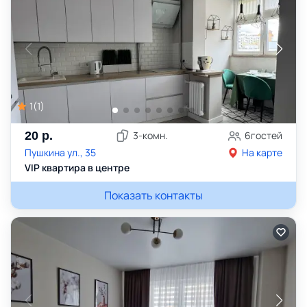
1
(
1
)
20
р.
3
-комн.
6
гостей
Пушкина ул., 35
На карте
VIP квартира в центре
Показать контакты