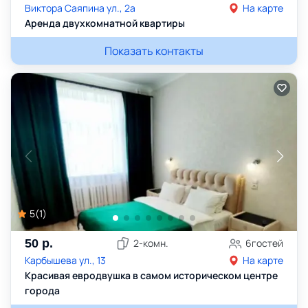
Виктора Саяпина ул., 2а
На карте
Аренда двухкомнатной квартиры
Показать контакты
5
(
1
)
50
р.
2
-комн.
6
гостей
Карбышева ул., 13
На карте
Красивая евродвушка в самом историческом центре
города