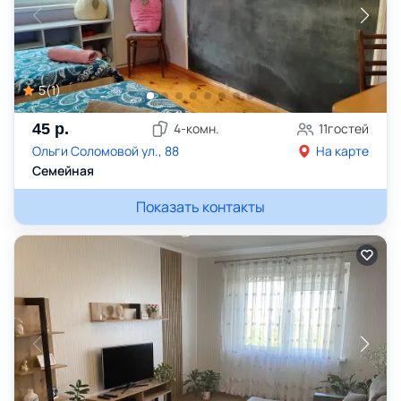
5
(
1
)
45
р.
4
-комн.
11
гостей
Ольги Соломовой ул., 88
На карте
Семейная
Показать контакты