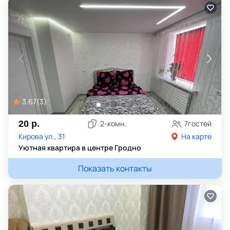
3.67
(
3
)
20
р.
2
-комн.
7
гостей
Кирова ул., 31
На карте
Уютная квартира в центре Гродно
Показать контакты