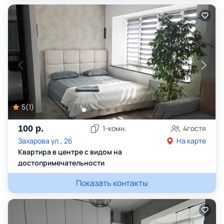
5
(
1
)
100
р.
1
-комн.
4
гостя
Захарова ул., 26
На карте
Квартира в центре с видом на
достопримечательности
Показать контакты