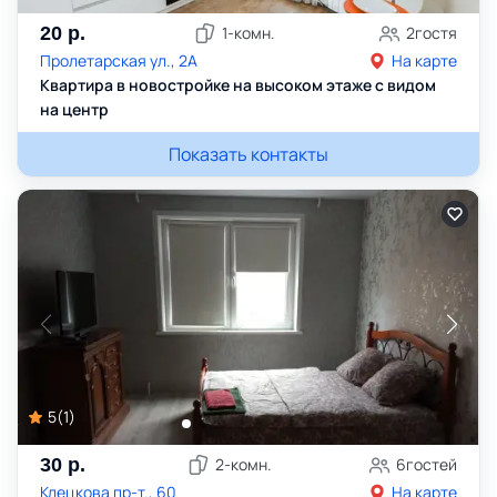
20
р.
1
-комн.
2
гостя
Пролетарская ул., 2А
На карте
Квартира в новостройке на высоком этаже с видом
на центр
Показать контакты
5
(
1
)
30
р.
2
-комн.
6
гостей
Клецкова пр-т., 60
На карте