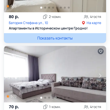
5
(
1
)
80
р.
2
-комн.
4
гостя
Батория Стефана ул., 10
На карте
Апартаменты в Историческом центре Гродно!
Показать контакты
5
(
1
)
70
р.
1
-комн.
4
гостя