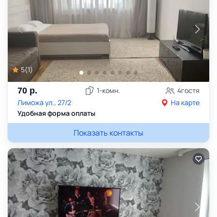
5
(
1
)
70
р.
1
-комн.
4
гостя
Лиможа ул., 27/2
На карте
Удобная форма оплаты
Показать контакты