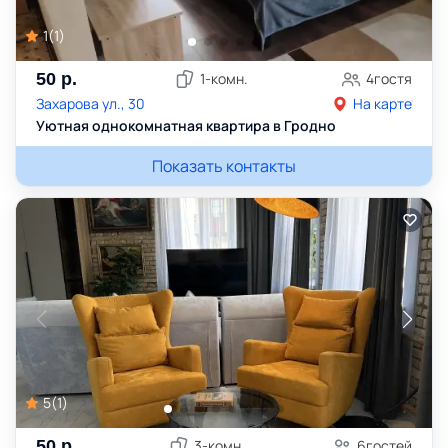
1
(
1
)
50
р.
1
-комн.
4
гостя
Захарова ул., 30
На карте
Уютная однокомнатная квартира в Гродно
Показать контакты
5
(
1
)
50
р.
3
-комн.
6
гостей