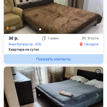
1
(
1
)
30
р.
1
-комн.
3
гостя
Янки Купалы пр., 67А
На карте
Квартира на сутки
Показать контакты