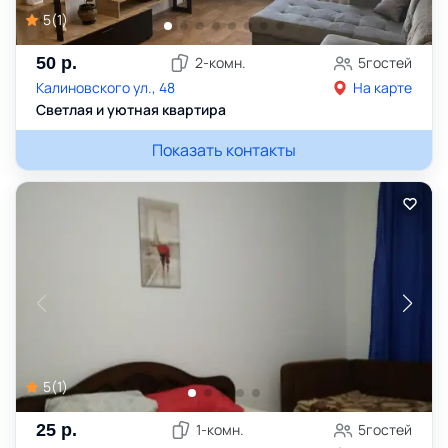
5
(
1
)
50
р.
2
-комн.
5
гостей
Калиновского ул., 48
На карте
Светлая и уютная квартира
Показать контакты
5
(
1
)
25
р.
1
-комн.
5
гостей