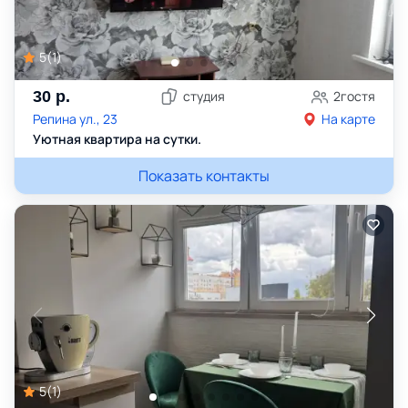
5
(
1
)
30
р.
студия
2
гостя
Репина ул., 23
На карте
Уютная квартира на сутки.
Показать контакты
5
(
1
)