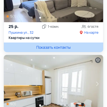
5
(
1
)
25
р.
1
-комн.
4
гостя
Пушкина ул., 32
На карте
Квартиры на сутки
Показать контакты
5
(
1
)