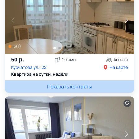
5
(
1
)
50
р.
1
-комн.
4
гостя
Курчатова ул., 22
На карте
Квартира на сутки, недели
Показать контакты