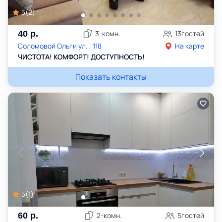
5
(
2
)
40
р.
3
-комн.
13
гостей
Соломовой Ольги ул. , 118
На карте
ЧИСТОТА! КОМФОРТ! ДОСТУПНОСТЬ!
Показать контакты
5
(
1
)
60
р.
2
-комн.
5
гостей