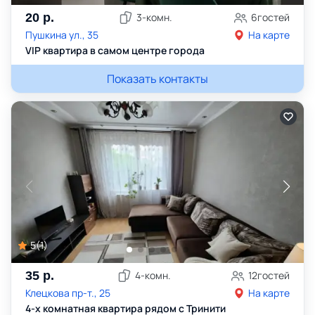
20
р.
3
-комн.
6
гостей
Пушкина ул., 35
На карте
VIP квартира в самом центре города
Показать контакты
5
(
1
)
35
р.
4
-комн.
12
гостей
Клецкова пр-т., 25
На карте
4-х комнатная квартира рядом с Тринити