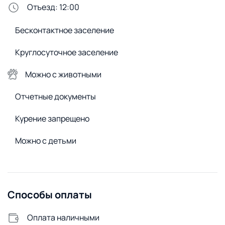
Отъезд: 12:00
Сменное постельное белье
Бесконтактное заселение
Сушилка для белья
Стиральный порошок
Круглосуточное заселение
Стиральная машина
Можно с животными
Удобства снаружи
Отчетные документы
Открытая парковка
Видеонаблюдение
Курение запрещено
Можно с детьми
Способы оплаты
Оплата наличными