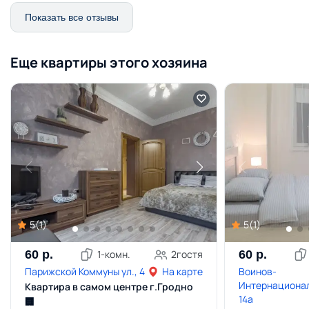
Показать все отзывы
Еще квартиры этого хозяина
5
(
1
)
5
(
1
)
60
р.
1
-комн.
2
гостя
60
р.
Парижской Коммуны ул., 4
На карте
Воинов-
Интернационал
Квартира в самом центре г.Гродно
14а
🏢