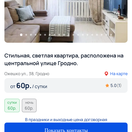
Стильная, светлая квартира, расположена на
центральной улице Гродно.
Ожешко ул., 38, Гродно
На карте
60
р.
5.0
(
1
)
от
/ сутки
сутки
ночь
60
р.
60
р.
В праздники и выходные цена договорная
Показать контакты