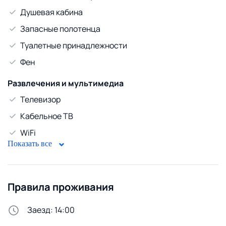
Стоимость формируется в зависимости от выбранных
Душевая кабина
дат проживания, количества бронируемых дней,
времени заезда и выезда, от количества проживающих
Запасные полотенца
человек.
Туалетные принадлежности
Фен
Развлечения и мультимедиа
Телевизор
Кабельное ТВ
WiFi
Показать все
Диван
Безопасность
Правила проживания
Домофон
Стирка и белье
Заезд: 14:00
Утюг