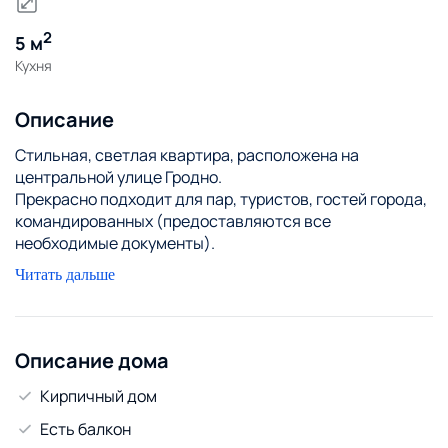
2
5 м
Кухня
Описание
Стильная, светлая квартира, расположена на
центральной улице Гродно.
Прекрасно подходит для пар, туристов, гостей города,
командированных (предоставляются все
необходимые документы).
Во дворе есть свободные парковочные места.
Читать дальше
Квартира обустроена таким образом, чтобы Ваше
пребывание было максимально комфортным:
раскладной большой диван-кровать, телевизор, Wi-Fi.,
душевая кабина, стиральная машина, гладильный
Описание дома
коврик, сушка, утюг, гель для душа, шампунь, средства
Кирпичный дом
для стирки и мытья посуды, комплект полотенец,
постельное бельё (входит в стоимость проживания).
Есть балкон
Кухня оборудована: газовая плита, холодильник, свч-