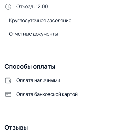
Стирка и белье
Отъезд: 12:00
Утюг
Круглосуточное заселение
Сменное постельное белье
Сушилка для белья
Отчетные документы
Стиральная машина
Удобства снаружи
Огороженная территория
Способы оплаты
Открытая парковка
Оплата наличными
Оплата банковской картой
Отзывы