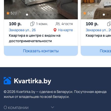
5
(
1
)
5
(
1
)
100
р.
1
-комн.
4
гостя
100
р.
Захарова ул., 26
На карте
Захарова ул., 
Квартира в центре с видом на
Квартира в це
достопримечательности
Показать контакты
Показ
© 2026 Kvartirka.by — сделано в Беларуси. Посуточная аренда
жилья от владельцев по всей Беларуси.
О компании