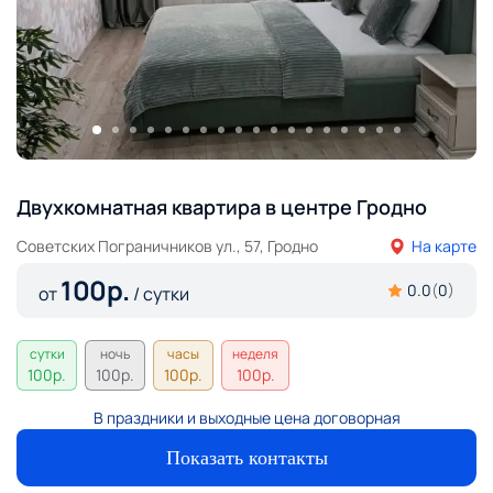
Двухкомнатная квартира в центре Гродно
Советских Пограничников ул., 57, Гродно
На карте
100
р.
0.0
(
0
)
от
/ сутки
сутки
ночь
часы
неделя
100
р.
100
р.
100
р.
100
р.
В праздники и выходные цена договорная
Показать контакты