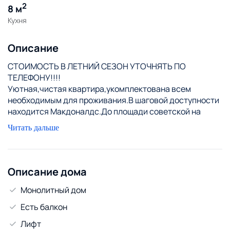
2
8 м
Кухня
Описание
СТОИМОСТЬ В ЛЕТНИЙ СЕЗОН УТОЧНЯТЬ ПО
ТЕЛЕФОНУ!!!!
Уютная,чистая квартира,укомплектована всем
необходимым для проживания.В шаговой доступности
находится Макдоналдс.До площади советской на
которой проходят все основные мероприятия города
Читать дальше
10 минут пешей прогулки,до всех
достопримечательностей города,площади
Ленина,Коложского парка,костелов,фонтанов так же
рукой подать)Вопросы по стоимости уточнять по
Описание дома
телефону
Монолитный дом
Есть балкон
Лифт