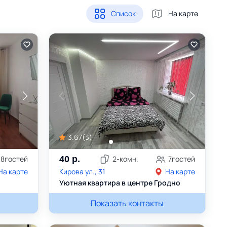
Список
На карте
3.67
(
3
)
8
гостей
40
р.
2
-комн.
7
гостей
На карте
Кирова ул., 31
На карте
Уютная квартира в центре Гродно
6006
Татьяна
Показать контакты
+375298858861