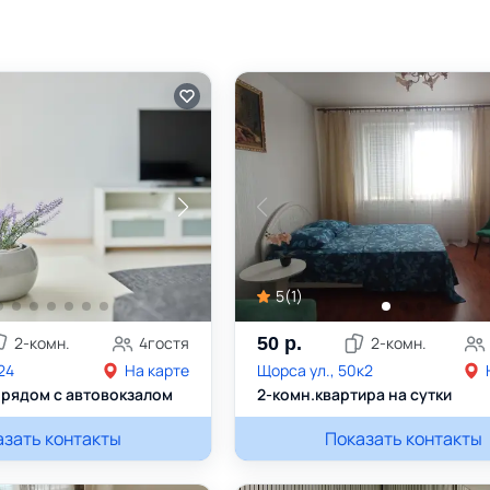
5
(
1
)
2
-комн.
4
гостя
50
р.
2
-комн.
24
На карте
Щорса ул., 50к2
рядом с автовокзалом
2-комн.квартира на сутки
иоГродно
азать контакты
+375333058885
Людмила
Показать контакты
+37529787