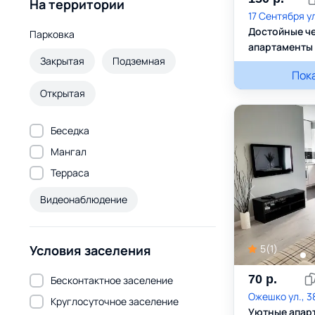
На территории
17 Сентября ул
Достойные ч
Парковка
апартаменты 
Закрытая
Подземная
Александра
Пок
Открытая
Беседка
Мангал
Терраса
Видеонаблюдение
Условия заселения
5
(
1
)
70
р.
Бесконтактное заселение
Ожешко ул., 3
Круглосуточное заселение
Уютные апар