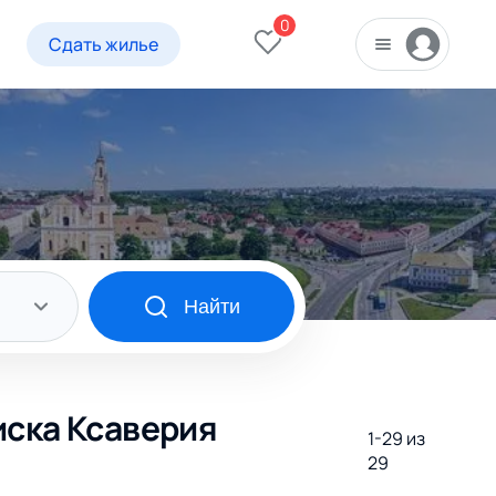
0
Сдать жилье
Найти
иска Ксаверия
1-29 из
29