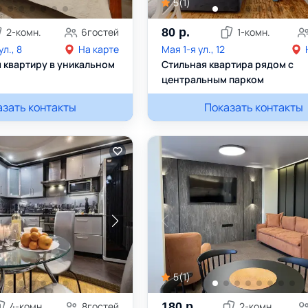
5
(
1
)
2
-комн.
6
гостей
80
р.
1
-комн.
л., 8
На карте
Мая 1-я ул., 12
 квартиру в уникальном
Стильная квартира рядом с
центральным парком
азать контакты
+375445352888
Ольга
Показать контакты
+375333074552
5
(
1
)
4
-комн.
8
гостей
180
р.
2
-комн.