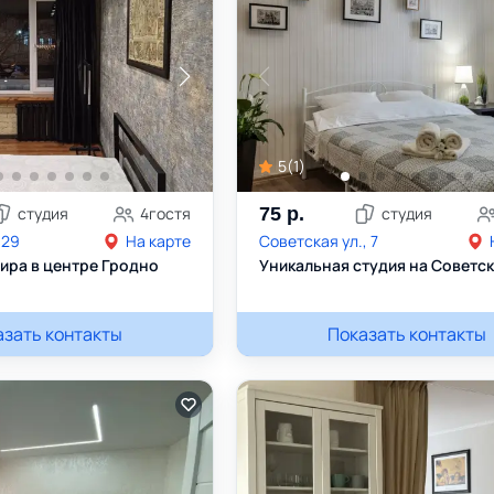
5
(
1
)
студия
4
гостя
75
р.
студия
 29
На карте
Советская ул., 7
ира в центре Гродно
Уникальная студия на Советс
азать контакты
75333074552
Александра
Показать контакты
+375445352888