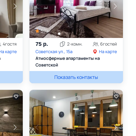
5
(
1
)
4
гостя
75
р.
2
-комн.
6
гостей
На карте
Советская ул., 15а
На карте
а
Атмосферные апартаменты на
Советской
Александра
Показать контакты
+375445352888