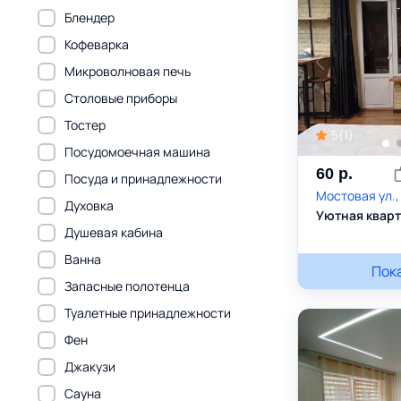
Блендер
Кофеварка
Микроволновая печь
Столовые приборы
Тостер
5
(
1
)
Посудомоечная машина
60
р.
Посуда и принадлежности
Мостовая ул.,
Духовка
Уютная кварт
Душевая кабина
Ванна
Ольга
Пок
+3
Запасные полотенца
Туалетные принадлежности
Фен
Джакузи
Сауна