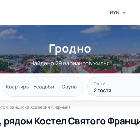
BYN
Гродно
Найдено 29 вариантов жилья
Гости
Квартиры
Усадьбы
Сауны
2
гостя
того Франциска Ксаверия (Фарный)
 , рядом Костел Святого Франц