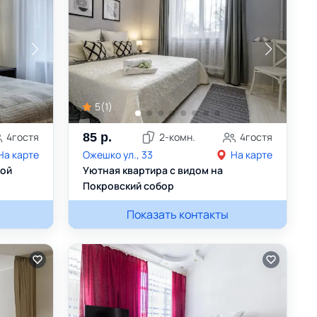
5
(
1
)
4
гостя
85
р.
2
-комн.
4
гостя
На карте
Ожешко ул., 33
На карте
кой
Уютная квартира с видом на
Покровский собор
Александра
Показать контакты
+375445352888