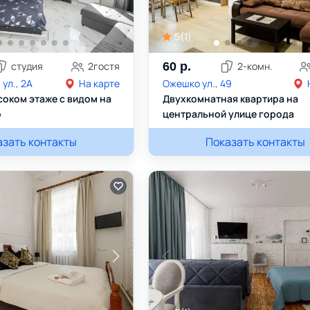
5
(
1
)
студия
2
гостя
60
р.
2
-комн.
ул., 2А
На карте
Ожешко ул., 49
соком этаже с видом на
Двухкомнатная квартира на
о
центральной улице города
азать контакты
75298888634
Ольга
Показать контакты
+375333074552