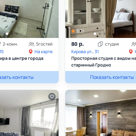
5
(
1
)
2
-комн.
5
гостей
80
р.
студия
15
На карте
Кирова ул., 31
ира в центре города
Просторная студия с видом н
старинный Гродно
азать контакты
75298858861
Андрей
Показать контакты
+375297805152