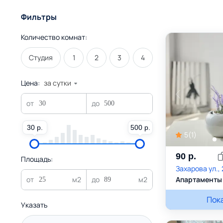
Фильтры
Количество комнат:
Студия
1
2
3
4
Цена:
за сутки
30 р.
500 р.
5
(
1
)
90
р.
Площадь:
Захарова ул., 
Апартаменты 
АппартСтуд
Пок
Указать