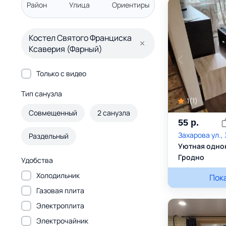
Район
Улица
Ориентиры
Костел Святого Франциска
Ксаверия (Фарный)
Только с видео
Тип санузла
1
(
1
)
Совмещенный
2 санузла
55
р.
Захарова ул.,
Раздельный
Уютная однок
Гродно
Удобства
Холодильник
Катя
Пок
Газовая плита
Электроплита
Электрочайник