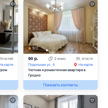
5
(
1
)
5
гостей
90
р.
2
-комн.
4
гостя
На карте
Подольная ул., 6
На карте
тром
Уютная и романтичная квартира в
Гродно
Татьяна
Показать контакты
+375295818360