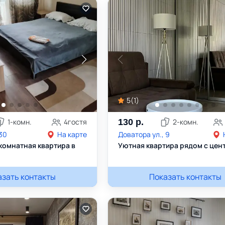
5
(
1
)
1
-комн.
4
гостя
130
р.
2
-комн.
 30
На карте
Доватора ул., 9
омнатная квартира в
Уютная квартира рядом с цен
азать контакты
+375297865154
Мария
Показать контакты
+375336433201