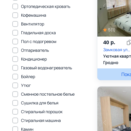
Ортопедическая кровать
Кофемашина
Вентилятор
5
(
1
)
Гладильная доска
Пол с подогревом
40
р.
Замковая ул., 
Отпариватель
Уютная кварт
Кондиционер
Гродно
Газовый водонагреватель
Татьяна
Пок
+3
Бойлер
Утюг
Сменное постельное белье
Сушилка для белья
Стиральный порошок
Стиральная машина
Камин