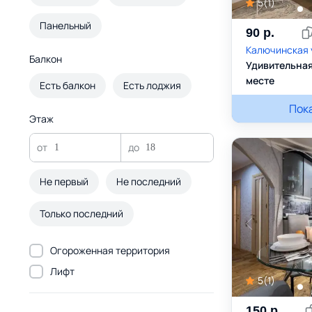
5
(
1
)
Панельный
90
р.
Калючинская у
Балкон
Удивительная
месте
Есть балкон
Есть лоджия
Александра
Пок
Этаж
Не первый
Не последний
Только последний
Огороженная территория
Лифт
5
(
1
)
150
р.