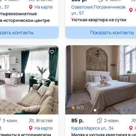
., 37
На карте
Советских Пограничников
ул., 57
етырехкомнатные
Уютная квартира на сутки
в историческом центре
азать контакты
+375445352888
Елена
Показать контакты
+375298898908
5
(
1
)
3
-комн.
8
гостей
85
р.
2
-комн.
8
На карте
Карла Маркса ул., 34
таменты в историческом
Милая и уютная квартирка в ц