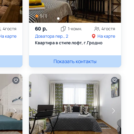
5
(
1
)
4
гостя
60
р.
1
-комн.
4
гостя
На карте
Доватора пер., 2
На карте
Квартира в стиле лофт, г.Гродно
Виталий
Показать контакты
+375445613588