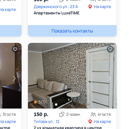
Дзержинского ул., 23 А
На карте
На карте
Апартаменты LuxeTIME
Алла
Показать контакты
+375257277797
5
(
1
)
3
гостя
150
р.
2
-комн.
4
гостя
На карте
Титова ул., 12
На карте
ентре
2 ух комнатная квартира в центре