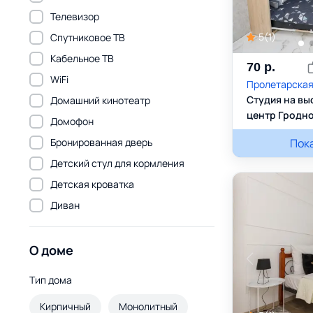
Телевизор
5
(
1
)
Спутниковое ТВ
Кабельное ТВ
70
р.
WiFi
Пролетарская 
Студия на вы
Домашний кинотеатр
центр Гродн
Домофон
Бронированная дверь
Дмитрий
Пок
+3
Детский стул для кормления
Детская кроватка
Диван
О доме
Тип дома
Кирпичный
Монолитный