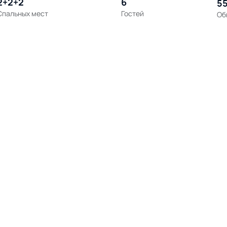
2+2+2
6
55
Спальных мест
Гостей
Об