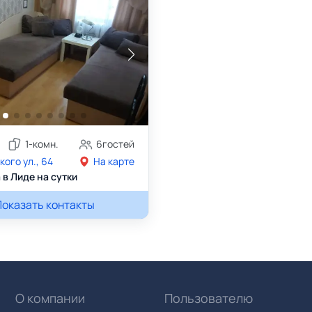
1
-комн.
6
гостей
ого ул., 64
На карте
 в Лиде на сутки
Показать контакты
+375296819184
О компании
Пользователю