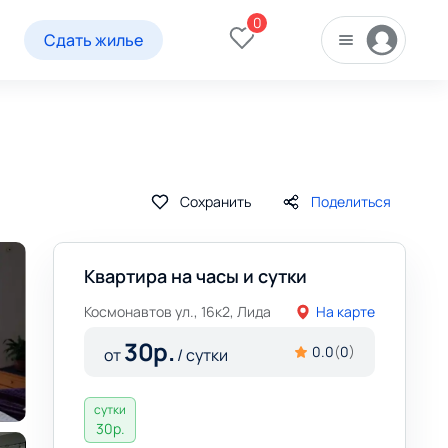
0
Сдать жилье
Сохранить
Поделиться
Квартира на часы и сутки
Космонавтов ул., 16к2, Лида
На карте
30
р.
0.0
(
0
)
от
/ сутки
сутки
30
р.