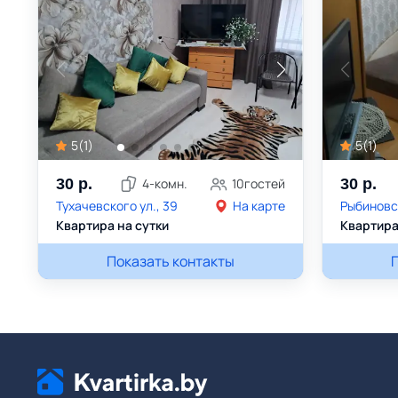
5
(
1
)
5
(
1
)
30
р.
4
-комн.
10
гостей
30
р.
Тухачевского ул., 39
На карте
Рыбиновск
Квартира на сутки
Квартира
Томара
Показать контакты
+375296819184
Томара