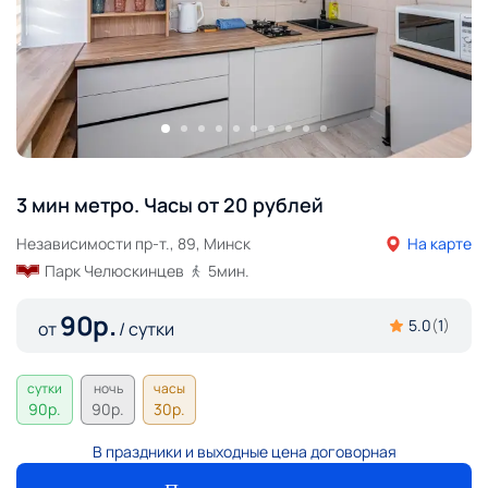
3 мин метро. Часы от 20 рублей
Независимости пр-т., 89, Минск
На карте
Парк Челюскинцев
5
мин.
90
р.
5.0
(
1
)
от
/ сутки
сутки
ночь
часы
90
р.
90
р.
30
р.
В праздники и выходные цена договорная