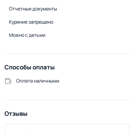
Сменное постельное белье
Отчетные документы
Стиральный порошок
Курение запрещено
Стиральная машина
Можно с детьми
Удобства снаружи
Открытая парковка
Способы оплаты
Оплата наличными
Отзывы