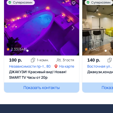
Суперхозяин
Суперхозяин
2.33
(
648
)
1
(
540
)
100
р.
1
-комн.
3
гостя
140
р.
Независимости пр-т., 80
На карте
Восточная ул., 
ДЖАКУЗИ! Красивый вид! Новая!
Джакузи,конди
SMART TV Часы от 20р
Показать контакты
Показ