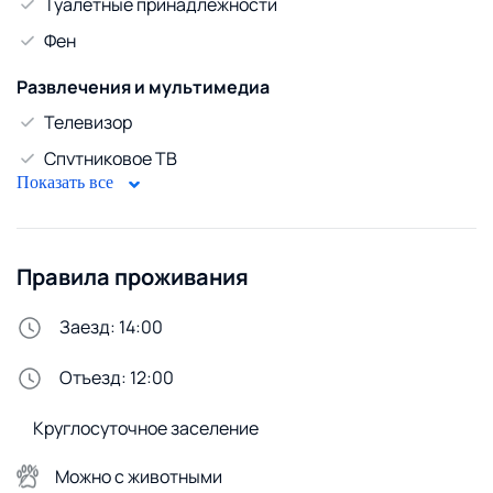
Туалетные принадлежности
Фен
Развлечения и мультимедиа
Телевизор
Спутниковое ТВ
Показать все
WiFi
Диван
Правила проживания
Горячая вода
Газовый водонагреватель
Заезд: 14:00
Безопасность
Отъезд: 12:00
Домофон
Круглосуточное заселение
Стирка и белье
Утюг
Можно с животными