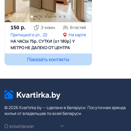
5
(
575
)
150
р.
2
-комн.
6
гостей
Притыцкого ул., 22
На карте
НА ЧАСЫ 75р, СУТКИ (от 180р) У
МЕТРО НЕ ДАЛЕКО ОТ ЦЕНТРА
Показать контакты
© 2026 Kvartirka.by — сделано в Беларуси. Посуточная аренда
жилья от владельцев по всей Беларуси.
О компании