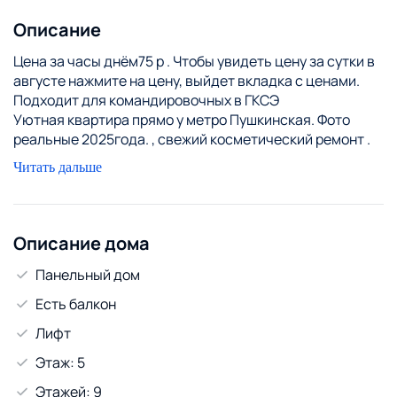
Описание
Цена за часы днём75 р . Чтобы увидеть цену за сутки в
августе нажмите на цену, выйдет вкладка с ценами.
Подходит для командировочных в ГКСЭ
Уютная квартира прямо у метро Пушкинская. Фото
реальные 2025года. , свежий косметический ремонт .
Рядом с центром города, 10 минут до Немиги, удобный
Читать дальше
выезд по всем направлениям прямой выезд на МКАД
Гродненского направления и рынок Ждановичи . Кафе,
магазины, Аквапарка, Кинотеатр, Арена Сити,
теннисные корты, Центр репродукции Мать и Дитя, и
Описание дома
тд.
Панельный дом
Ждём аккуратных и порядочных гостей, берегущих
имущество и покой соседей. Мы не селим младше 26ти
Есть балкон
лет
Лифт
На этаже установлено видеонаблюдение, квартира
под охраной.
Этаж: 5
Для пары или семьи с ребёнком.
Этажей: 9
Квартира только для проживания 1-4 человек.