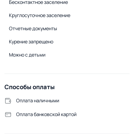
Бесконтактное заселение
Сушилка для белья
Стиральная машина
Круглосуточное заселение
Удобства снаружи
Отчетные документы
Открытая парковка
Курение запрещено
Видеонаблюдение
Можно с детьми
Способы оплаты
Оплата наличными
Оплата банковской картой