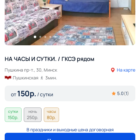
НА ЧАСЫ И СУТКИ. / ГКСЭ рядом
Пушкина пр-т., 30, Минск
На карте
Пушкинская
3
мин.
150
р.
5.0
(
1
)
от
/ сутки
сутки
ночь
часы
150
р.
250
р.
80
р.
В праздники и выходные цена договорная