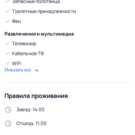
Запасные полотенца
код.Хэштеги:#минскпосуточно #суткиминск
#квартиранасуткиминск #метрокунцевщина
Туалетные принадлежности
#фрунзенскийрайон #командировкаминск
Фен
#отчетныедокументыминск #жильеминск
#арендаминск #минскнасутки
Развлечения и мультимедиа
Телевизор
Кабельное ТВ
WiFi
Показать все
Диван
Безопасность
Правила проживания
Домофон
Стирка и белье
Заезд: 14:00
Утюг
Отъезд: 11:00
Сменное постельное белье