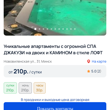
Уникальные апартаменты с огромной СПА
ДЖАКУЗИ на двоих и КАМИНОМ в стиле ЛОФТ
Нововиленская ул., 31, Минск
На карте
210
р.
5.0
(
2
)
от
/ сутки
сутки
ночь
часы
210
р.
210
р.
30
р.
В праздники и выходные цена договорная
Показать контакты