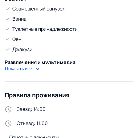
Совмещенный санузел
Ванна
Туалетные принадлежности
Фен
Джакузи
Развлечения и мультимедиа
Показать все
Камин
Телевизор
Кабельное ТВ
Правила проживания
WiFi
Заезд: 14:00
Горячая вода
Отъезд: 11:00
Бойлер
Отчетные документы