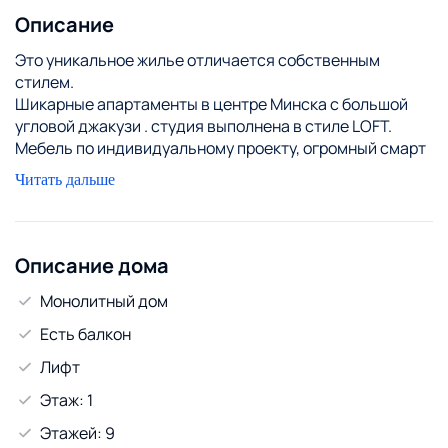
Описание
Это уникальное жилье отличается собственным
стилем.
Шикарные апартаменты в центре Минска с большой
угловой джакузи . студия выполнена в стиле LOFT.
Мебель по индивидуальному проекту, огромный смарт
ТВ. Имеется вся бытовая техника. Посуда . Окна
Читать дальше
апартаментов выходят в уютный двор, рядом
Комсомольское озеро, ТЦ "КОРОНА сити". стоимость от
60 уе сутки зависит от колличества человек, дней
проживания, сезонности. В выходные и праздничные
Описание дома
дни цены договорные
Монолитный дом
Есть балкон
Лифт
Этаж: 1
Этажей: 9