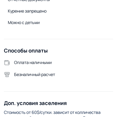
Стирка и белье
Утюг
Курение запрещено
Стиральная машина
Можно с детьми
Удобства снаружи
Огороженная территория
Открытая парковка
Способы оплаты
Видеонаблюдение
Беседка
Оплата наличными
Безналичный расчет
Доп. условия заселения
Стоимость от 60$/сутки. зависит от колличества