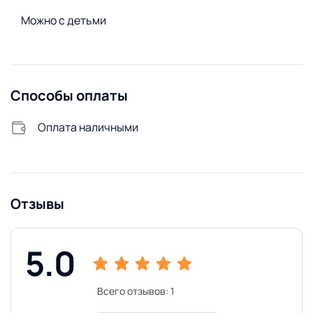
Сменное постельное белье
Можно с детьми
Сушилка для белья
Стиральный порошок
Стиральная машина
Способы оплаты
Удобства снаружи
Открытая парковка
Оплата наличными
Отзывы
5.0
Всего отзывов:
1