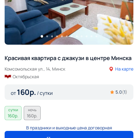
Красивая квартира с джакузи в центре Минска
Комсомольская ул., 14, Минск
На карте
Октябрьская
160
р.
5.0
(
1
)
от
/ сутки
сутки
ночь
160
р.
160
р.
В праздники и выходные цена договорная