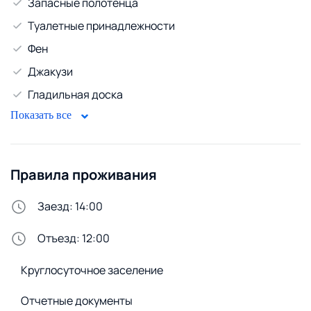
Запасные полотенца
Туалетные принадлежности
Фен
Джакузи
Гладильная доска
Показать все
Развлечения и мультимедиа
Телевизор
Кабельное ТВ
Правила проживания
WiFi
Заезд: 14:00
Горячая вода
Отъезд: 12:00
Бойлер
Круглосуточное заселение
Стирка и белье
Утюг
Отчетные документы