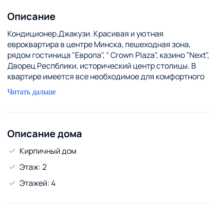
Описание
Кондиционер.Джакузи. Красивая и уютная
евроквартира в центре Минска, пешеходная зона,
рядом гостиница "Европа", " Crown Plaza", казино "Next",
Дворец Респблики, исторический центр столицы. В
квартире имеется все необходимое для комфортного
проживания, джакузи, биде, ЖКИ, спутниковое TV,
Читать дальше
интернет Wi-Fi. Уют и чистоту гарантируем! Без
посредников! Отчетные документы, возможен
трансфер, регистрация. Гибкая система скидок!
Описание дома
Кирпичный дом
Этаж: 2
Этажей: 4