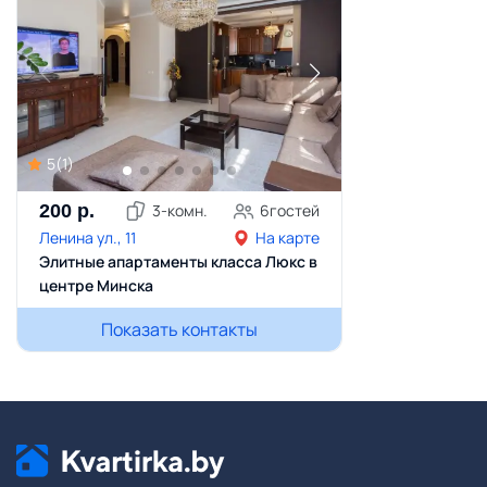
5
(
1
)
200
р.
3
-комн.
6
гостей
Ленина ул., 11
На карте
Элитные апартаменты класса Люкс в
центре Минска
Показать контакты