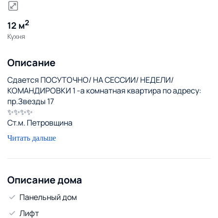
2
12 м
Кухня
Описание
Сдается ПОСУТОЧНО/ НА СЕССИИ/ НЕДЕЛИ/
КОМАНДИРОВКИ 1 -а комнатная квартира по адресу:
пр.Звезды 17
✨✨✨✨
Ст.м. Петровщина
✨✨✨✨
Читать дальше
Спальных мест 2+2👫👫
Расположена на 6 этаже
Парковка с местами во дворе🚙,рядом Гиппо,
круглосуточно работает через дорогу
Описание дома
Евроопт,аптека,почта...
Панельный дом
Предоставляем отчётные документы🧾
✨✨✨✨
Лифт