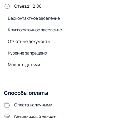
Отъезд: 12:00
Стирка и белье
Бесконтактное заселение
Утюг
Сменное постельное белье
Круглосуточное заселение
Сушилка для белья
Отчетные документы
Стиральный порошок
Курение запрещено
Стиральная машина
Удобства снаружи
Можно с детьми
Огороженная территория
Открытая парковка
Видеонаблюдение
Способы оплаты
Оплата наличными
Безналичный расчет