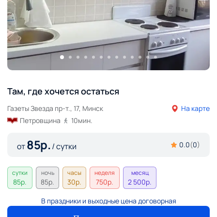
Там, где хочется остаться
Газеты Звезда пр-т., 17, Минск
На карте
Петровщина
10
мин.
85
р.
0.0
(
0
)
от
/ сутки
сутки
ночь
часы
неделя
месяц
85
р.
85
р.
30
р.
750
р.
2 500
р.
В праздники и выходные цена договорная