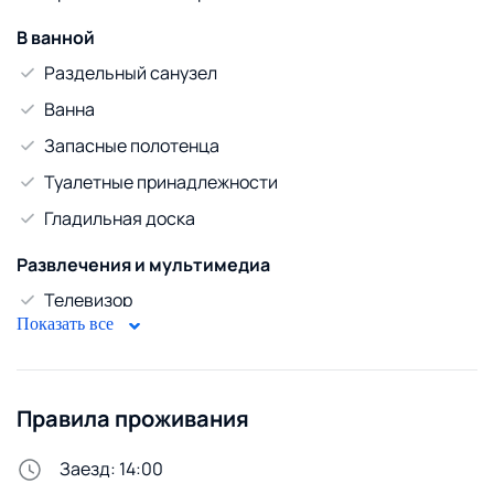
В ванной
Раздельный санузел
Ванна
Запасные полотенца
Туалетные принадлежности
Гладильная доска
Развлечения и мультимедиа
Телевизор
Показать все
Кабельное ТВ
WiFi
Диван
Правила проживания
Безопасность
Заезд: 14:00
Домофон