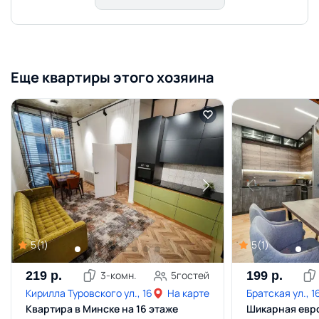
Еще квартиры этого хозяина
5
(
1
)
5
(
1
)
219
р.
3
-комн.
5
гостей
199
р.
Кирилла Туровского ул., 16
На карте
Братская ул., 1
Квартира в Минске на 16 этаже
Шикарная евр