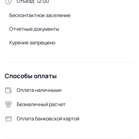
Диван
Отъезд: 12:00
Горячая вода
Бесконтактное заселение
Газовый водонагреватель
Отчетные документы
Безопасность
Курение запрещено
Домофон
Стирка и белье
Сменное постельное белье
Способы оплаты
Сушилка для белья
Стиральная машина
Оплата наличными
Удобства снаружи
Безналичный расчет
Открытая парковка
Оплата банковской картой