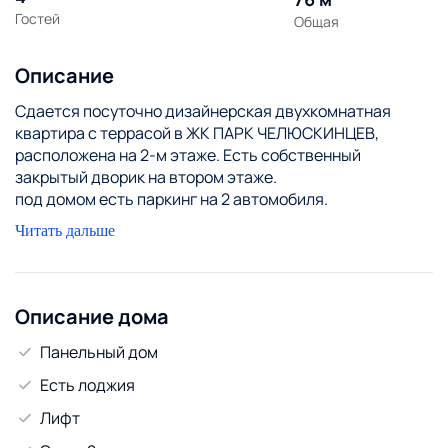
Гостей
Общая
Описание
Сдается посуточно дизайнерская двухкомнатная
квартира с террасой в ЖК ПАРК ЧЕЛЮСКИНЦЕВ,
расположена на 2-м этаже. Есть собственный
закрытый дворик на втором этаже.
под домом есть паркинг на 2 автомобиля.
Все окна в пол, с каждой комнаты можно выйти на
Читать дальше
собственную террасу. Вид на Парк челюскинцев.
Рядом метро (ст м парк челюскинцев и ст м
московская).
Сдается на СУТКИ, НЕДЕЛИ.
Описание дома
Шикарный современный дом! Второй этаж.
Панельный дом
Самый современный район города Минска. (почти
центр города).
Есть лоджия
Высота потолков 3 метра!!
Лифт
Дизайнерский ремонт. Подогрев Пола в ванной и
коридоре. В каждой комнате кондиционер.