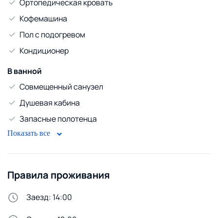
Ортопедическая кровать
Возможность бесконтактного заселения
Адрес: г. Минск, ул. Макаенка 12Е
Кофемашина
С животными проживание по договоренности!
Пол с подогревом
Курение строго запрещено штраф 500 бел. руб.
Шумным компаниям не сдаем.
Кондиционер
После 23.00 шуметь запрещено.
В ванной
Совмещенный санузел
Душевая кабина
Запасные полотенца
Показать все
Туалетные принадлежности
Фен
Развлечения и мультимедиа
Правила проживания
Телевизор
Заезд: 14:00
WiFi