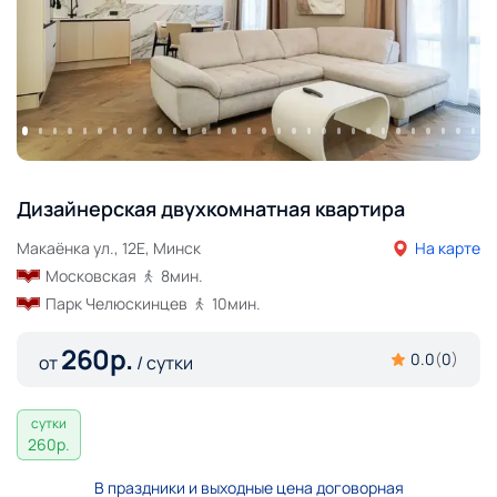
Дизайнерская двухкомнатная квартира
Макаёнка ул., 12Е, Минск
На карте
Московская
8
мин.
Парк Челюскинцев
10
мин.
260
р.
0.0
(
0
)
от
/ сутки
сутки
260
р.
В праздники и выходные цена договорная