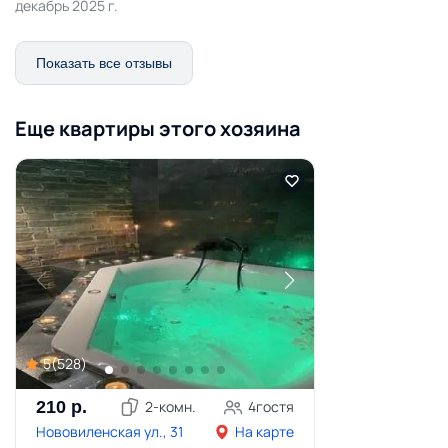
декабрь 2025 г.
Показать все отзывы
Еще квартиры этого хозяина
5
(
528
)
210
р.
2
-комн.
4
гостя
Нововиленская ул., 31
На карте