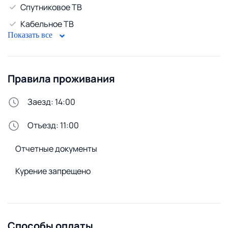
Спутниковое ТВ
Кабельное ТВ
Показать все
WiFi
Горячая вода
Правила проживания
Бойлер
Безопасность
Заезд: 14:00
Домофон
Отъезд: 11:00
Стирка и белье
Отчетные документы
Утюг
Стиральная машина
Курение запрещено
Удобства снаружи
Открытая парковка
Способы оплаты