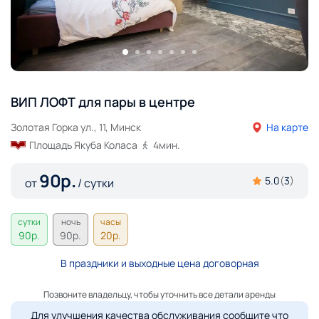
ВИП ЛОФТ для пары в центре
Золотая Горка ул., 11, Минск
На карте
Площадь Якуба Коласа
4
мин.
90
р.
5.0
(
3
)
от
/ сутки
сутки
ночь
часы
90
р.
90
р.
20
р.
В праздники и выходные цена договорная
Позвоните владельцу, чтобы уточнить все детали аренды
Для улучшения качества обслуживания сообщите что