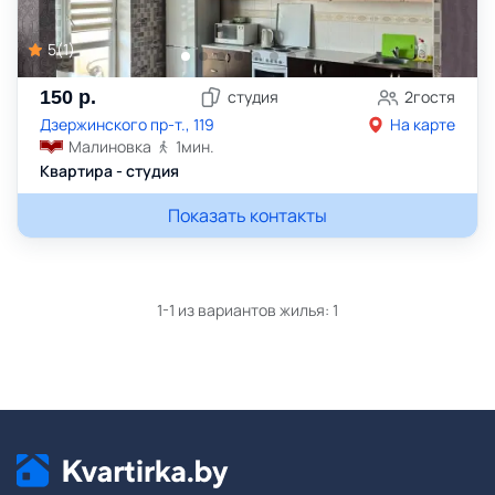
5
(
1
)
150
р.
студия
2
гостя
Дзержинского пр-т., 119
На карте
Малиновка
1
мин.
Квартира - студия
Показать контакты
1-1 из вариантов жилья:
1