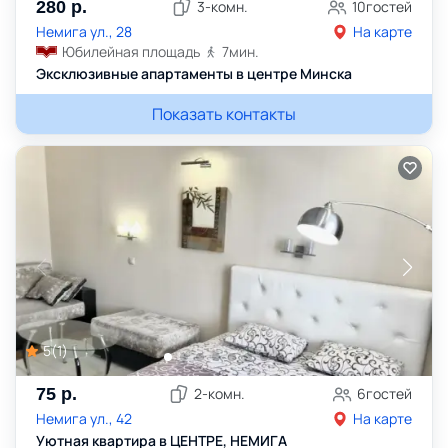
280
р.
3
-комн.
10
гостей
Немига ул., 28
На карте
Юбилейная площадь
7
мин.
Эксклюзивные апартаменты в центре Минска
Показать контакты
5
(
1
)
75
р.
2
-комн.
6
гостей
Немига ул., 42
На карте
Уютная квартира в ЦЕНТРЕ, НЕМИГА