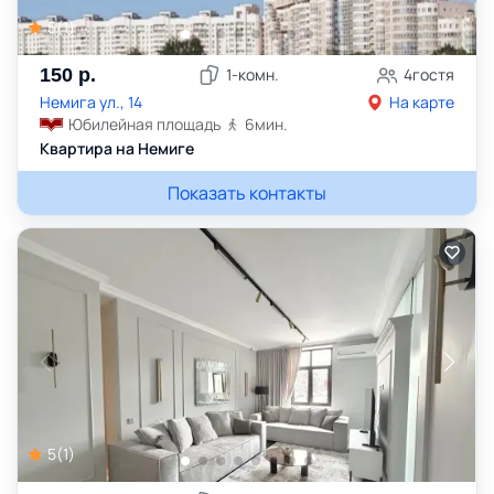
5
(
1
)
150
р.
1
-комн.
4
гостя
Немига ул., 14
На карте
Юбилейная площадь
6
мин.
Квартира на Немиге
Показать контакты
5
(
1
)