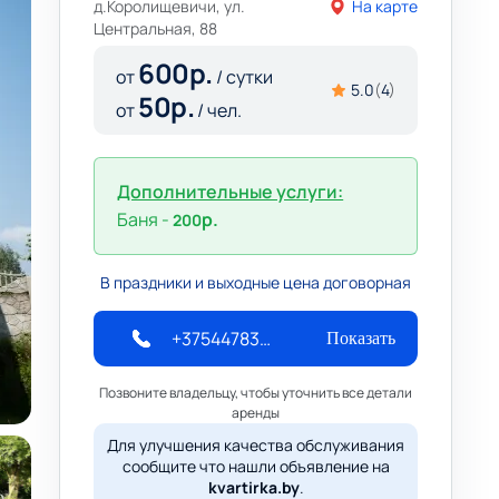
д.Королищевичи, ул.
На карте
Центральная, 88
600
р.
от
/ сутки
5.0
(
4
)
50
р.
от
/ чел.
Дополнительные услуги:
Баня -
р.
200
В праздники и выходные цена договорная
+375447832943
Показать
Позвоните владельцу, чтобы уточнить все детали
аренды
Для улучшения качества обслуживания
сообщите что нашли объявление на
kvartirka.by
.