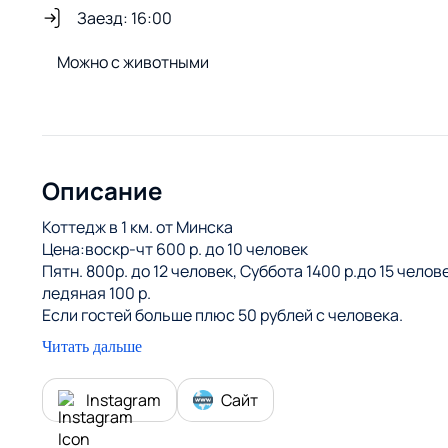
Заезд: 16:00
Можно с животными
Описание
Коттедж в 1 км. от Минска
Цена:воскр-чт 600 р. до 10 человек
Пятн. 800р. до 12 человек, Суббота 1400 р.до 15 чел
ледяная 100 р.
Если гостей больше плюс 50 рублей с человека.
Праздники по цене выходных.
Читать дальше
ЗАЛОГ за имущество 300 рублей
🏡 Дом для отдыха и мероприятий рядом с Минском
Instagram
Сайт
Наш комплекс расположен в живописном месте на бере
территория с ландшафтным дизайном идеально подход
✨ К вашим услугам: