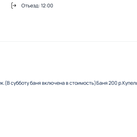
Отъезд: 12:00
овек.(В субботу баня включена в стоимость)Баня 200 р.Купел
гу реки, всего в нескольких минутах от Минска. Уютная
ит как для праздников, так и для спокойного отдыха.