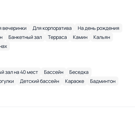
я вечеринки
Для корпоратива
На день рождения
н
Банкетный зал
Терраса
Камин
Кальян
нах
й зал на 40 мест
Бассейн
Беседка
огулки
Детский бассейн
Караоке
Бадминтон