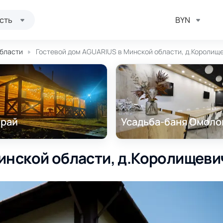
сть
BYN
области
Гостевой дом AGUARIUS в Минской области, д.Королище
 рай
Усадьба-баня Омоло
инской области, д.Королищевич