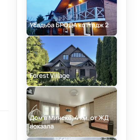
Усадьба БРОДА коттедж 2
Forest Village
Дом в Минске, 4 км. от ЖД
вокзала