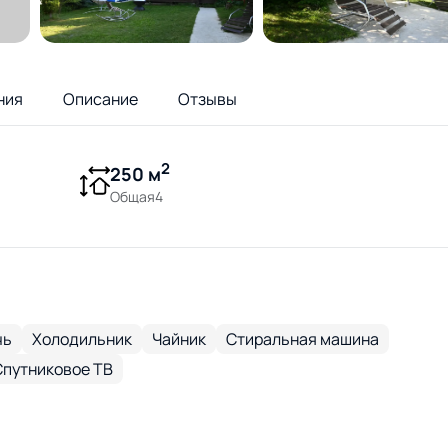
ния
Описание
Отзывы
2
250 м
Общая4
чь
Холодильник
Чайник
Стиральная машина
Спутниковое ТВ