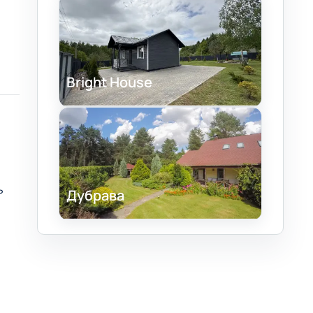
Bright House
ь
Дубрава