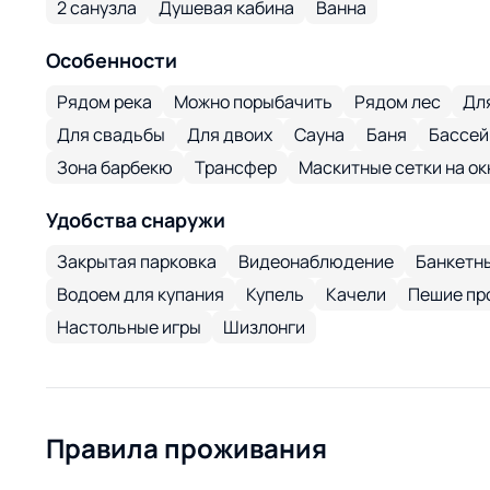
2 санузла
Душевая кабина
Ванна
Особенности
Рядом река
Можно порыбачить
Рядом лес
Дл
Для свадьбы
Для двоих
Сауна
Баня
Бассей
Зона барбекю
Трансфер
Маскитные сетки на ок
Удобства снаружи
Закрытая парковка
Видеонаблюдение
Банкетны
Водоем для купания
Купель
Качели
Пешие пр
Настольные игры
Шизлонги
Правила проживания