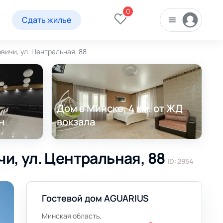
0
Сдать жилье
вичи, ул. Центральная, 88
Дом в Минске, 4 км. от ЖД
н
вокзала
и, ул. Центральная, 88
ID: 2954
Гостевой дом AGUARIUS
Минская область,