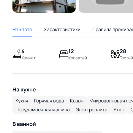
На карте
Характеристики
Правила прожива
4
12
28
Комнат
Кроватей
Гостей
На кухне
Кухня
Горячая вода
Казан
Микроволновая пе
Посудомоечная машина
Электроплита
Утюг
В ванной