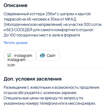
Катание на лошадях
Детская игровая площадка
Описание
Детский бассейн
Караоке
Бадминтон
Современный коттедж 236м² с шатром и крытой
Квесты и командные игры
Мяч
Настольные игры
террасой на 46 человек в 30км от МКАД
Пейнтбол
Площадка для волейбола
(Молодечненское направление) на участке 300 соток
и БЕЗ СОСЕДЕЙ для самого комфортного отдыха!
Площадка для футбола
Сбор грибов и ягод
До 100 посадочных мест в зале в формате
Стрельба из лука
презентации, до 80 человек в формате банкета (до 200
Читать дальше
человек в уличном формате).
Стрельба из пневматического оружия
Шизлонги
РУССКАЯ БАНЯ с веником, сезонный бассейн, лес,
Экскурсии
Instagram
Сайт
огромный каминный зал, кондиционеры, 8 комнат, 5
санузлов, до 36 стационарных спальных мест,
оборудованная кухня с посудой, большая беседка,
садовые качели, детский домик на дереве, поля для
фут-, волей-, баскетбола, детская площадка (14
Доп. условия заселения
снарядов+песочница), бои подушками на бревне,
Размещение с животными и возможность продления
перетягивание каната, лобное место у костра, газ, т/
отдыха обсуждайте с хозяином заранее.
полы, камин, разнообразное меню, wi-fi, караоке,
Специальные цены на аренду по запросу по
спутн.ТВ, мангал, казан, дартс, мини-гольф, городки,
указанному номеру телефона или в мессенджерах.
бочче и т.д.