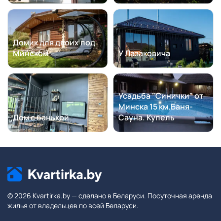
Поле для пляжного волейбола с сеткой, зонированием
и мячом;
Поле для игры в регби (американский футбол с мячом);
Набор (бита, мяч, перчатка) для игры в бейсбол;
Домик для двоих под
Поле для игры в гольф (клюшки и мяч в комплекте);
Минском
У Лазаковича
Площадка для стритбола (баскетбола) с мячом;
Бочче (2 комплекта шаров по 3шт);
Городки;
Бадминтон (2 ракетки + воланчик);
Усадьба "Синички" от
Фрисби;
Минска 15 км,Баня-
Дартс;
Дом с банькой
Сауна. Купель
Джазминтон (2 ракетки + перьевые воланчики);
Бумеранг;
Игра Magic catchball (2 тарелки с липучками, мягкий
мяч);
Ballgame (2 мяча на резинках, прикрепленные к
палочкам);
Скакалка;
© 2026 Kvartirka.by — сделано в Беларуси. Посуточная аренда
Фрескобол (пляжный теннис);
жилья от владельцев по всей Беларуси.
Лимбо (проход под палкой, прогнувшись назад);