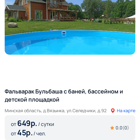
Фальварак Бульбаша с баней, бассейном и
детской площадкой
Минская область, д.Вязынка, ул.Селедчики, д.92
На карте
649
р.
от
/ сутки
0.0
(
0
)
45
р.
от
/ чел.