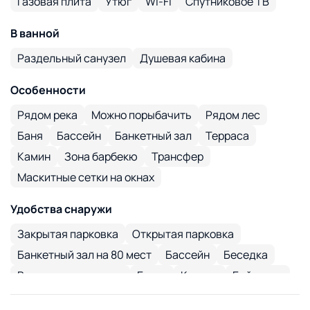
Газовая плита
Утюг
Wi-Fi
Спутниковое ТВ
В ванной
Раздельный санузел
Душевая кабина
Особенности
Рядом река
Можно порыбачить
Рядом лес
Баня
Бассейн
Банкетный зал
Терраса
Камин
Зона барбекю
Трансфер
Маскитные сетки на окнах
Удобства снаружи
Закрытая парковка
Открытая парковка
Банкетный зал на 80 мест
Бассейн
Беседка
Водоем для купания
Батут
Качели
Байдарки
Оздоровительные процедуры
Пешие прогулки