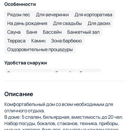
Особенности
Рядом лес
Для вечеринки
Для корпоратива
На день рождения
Для свадьбы
Для двоих
Сауна
Баня
Бассейн
Банкетный зал
Терраса
Камин
Зона барбекю
Оздоровительные процедуры
Удобства снаружи
Закрытая парковка
Бассейн
Беседка
Бильярд
Качели
Оздоровительные процедуры
Пешие прогулки
Караоке
Бадминтон
Мяч
Описание
Комфортабельный дом со всем необходимым для
отличного отдыха.
В доме: 5 спален, бильярдная, вместимость до 20 чел.
Набор посуды, бокалов, стаканов, техника, приборы,
музыка, караоке, бильярд, санузел на каждом этаже,