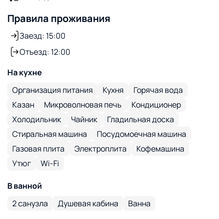
Правила проживания
Заезд: 15:00
Отъезд: 12:00
На кухне
Организация питания
Кухня
Горячая вода
Казан
Микроволновая печь
Кондиционер
Холодильник
Чайник
Гладильная доска
Стиральная машина
Посудомоечная машина
Газовая плита
Электроплита
Кофемашина
Утюг
Wi-Fi
В ванной
2 санузла
Душевая кабина
Ванна