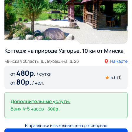
Коттедж на природе Узгорье. 10 км от Минска
Минская область, д. Ляховщина, д. 20
На карте
480
р.
от
/ сутки
5.0
(
1
)
80
р.
от
/ чел.
Дополнительные услуги:
Баня 4-5 часов -
р.
300
В праздники и выходные цена договорная