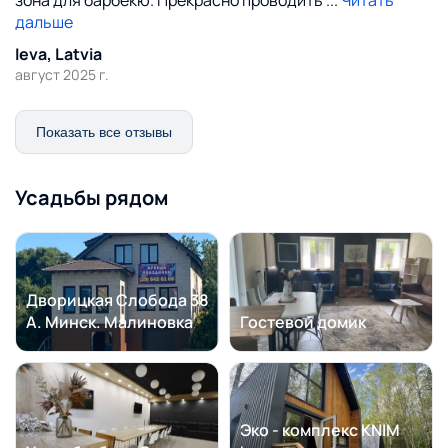
зона для барбекю. Прекрасно проводить
...
Читать
дальше
Ieva, Latvia
август 2025 г.
Показать все отзывы
Усадьбы рядом
Дворицкая Слобода 38
А. Минск. Малиновка
Гостевой домик
Эко - комплекс KNIM