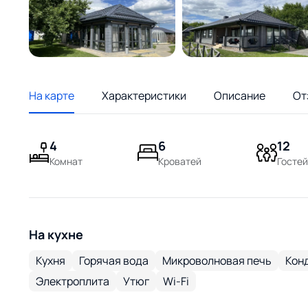
На карте
Характеристики
Описание
От
4
6
12
Комнат
Кроватей
Гостей
На кухне
Кухня
Горячая вода
Микроволновая печь
Кон
Электроплита
Утюг
Wi-Fi