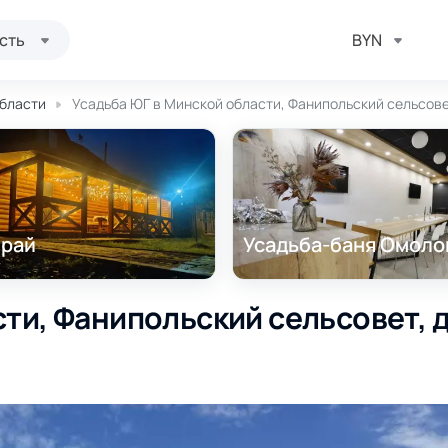
сть
BYN
области
Усадьба ЮГ в Минской области, Фанипольский сельсовет
 рай
Усадьба-баня Омоло
сти, Фанипольский сельсовет, 