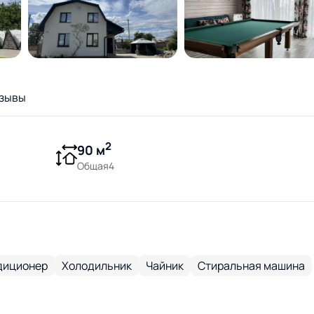
зывы
2
90 м
Общая4
диционер
Холодильник
Чайник
Стиральная машина