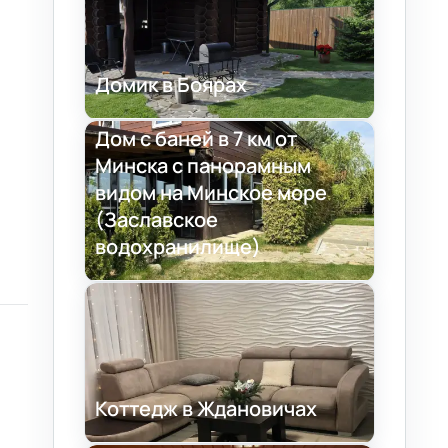
Домик в Боярах
Дом с баней в 7 км от
Минска с панорамным
видом на Минское море
(Заславское
водохранилище)
Коттедж в Ждановичах