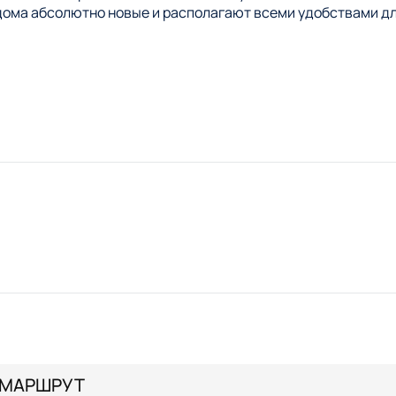
 дома абсолютно новые и располагают всеми удобствами д
едка, вместимость которой до 25 человек.
МАРШРУТ