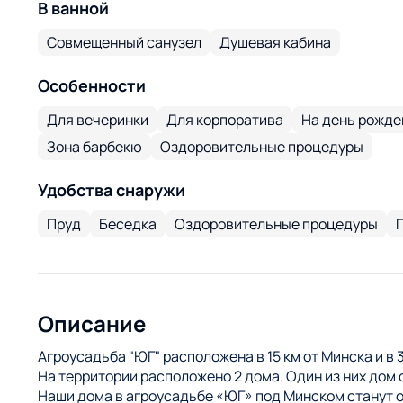
В ванной
Совмещенный санузел
Душевая кабина
Особенности
Для вечеринки
Для корпоратива
На день рожде
Зона барбекю
Оздоровительные процедуры
Удобства снаружи
Пруд
Беседка
Оздоровительные процедуры
Описание
Агроусадьба "ЮГ" расположена в 15 км от Минска и в
На территории расположено 2 дома. Один из них дом с
Наши дома в агроусадьбе «ЮГ» под Минском станут 