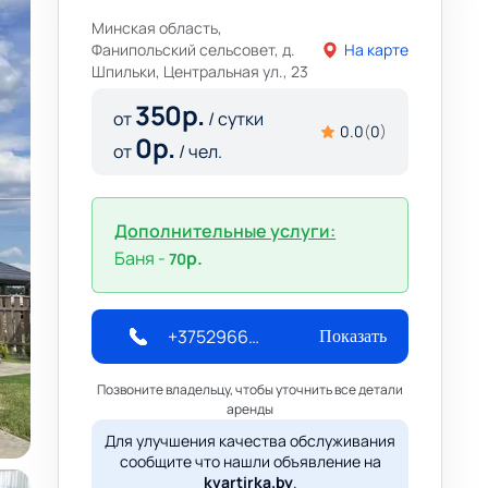
Минская область,
Фанипольский сельсовет, д.
На карте
Шпильки, Центральная ул., 23
350
р.
от
/ сутки
0.0
(
0
)
0
р.
от
/ чел.
Дополнительные услуги:
Баня -
р.
70
+375296651168
Показать
Позвоните владельцу, чтобы уточнить все детали
аренды
Для улучшения качества обслуживания
сообщите что нашли объявление на
kvartirka.by
.