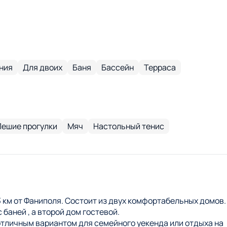
ния
Для двоих
Баня
Бассейн
Терраса
Пешие прогулки
Мяч
Настольный тенис
 3 км от Фаниполя. Состоит из двух комфортабельных домов.
 баней , а второй дом гостевой.
отличным вариантом для семейного уекенда или отдыха на