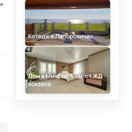
ля
Котедж в Лапоровичах
Дом в Минске, 4 км. от ЖД
вокзала