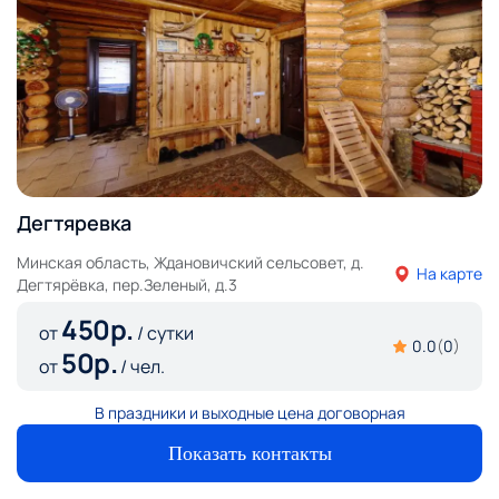
Дегтяревка
Минская область, Ждановичский сельсовет, д.
На карте
Дегтярёвка, пер.Зеленый, д.3
450
р.
от
/ сутки
0.0
(
0
)
50
р.
от
/ чел.
В праздники и выходные цена договорная
Показать контакты