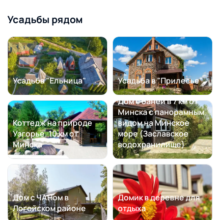
Усадьбы рядом
Усадьба "Ельница"
Усадьба в "Прилесье"
Дом с баней в 7 км от
Минска с панорамным
Коттедж на природе
видом на Минское
Узгорье. 10 км от
море (Заславское
Минска
водохранилище)
Дом с ЧАНом в
Домик в деревне для
Логойском районе
отдыха