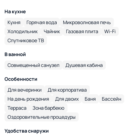
На кухне
Кухня
Горячая вода
Микроволновая печь
Холодильник
Чайник
Газовая плита
Wi-Fi
Спутниковое ТВ
В ванной
Совмещенный санузел
Душевая кабина
Особенности
Для вечеринки
Для корпоратива
На день рождения
Для двоих
Баня
Бассейн
Терраса
Зона барбекю
Оздоровительные процедуры
Удобства снаружи