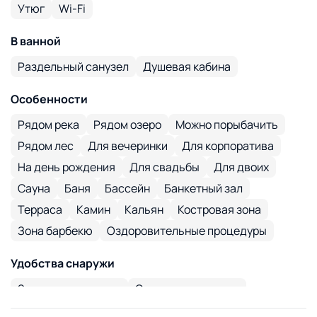
Утюг
Wi-Fi
В ванной
Раздельный санузел
Душевая кабина
Особенности
Рядом река
Рядом озеро
Можно порыбачить
Рядом лес
Для вечеринки
Для корпоратива
На день рождения
Для свадьбы
Для двоих
Сауна
Баня
Бассейн
Банкетный зал
Терраса
Камин
Кальян
Костровая зона
Зона барбекю
Оздоровительные процедуры
Удобства снаружи
Закрытая парковка
Открытая парковка
Банкетный зал на 20 мест
Бассейн
Пруд