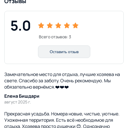
Отзывы
Наши контакты:
+375 29 672-51-33 Александр
+375 29 606-75-41 Ольга
5.0
223124. Республика Беларусь.
Минская область, Логойский р-н.
дер. Янушковичи. ул. Школьная, дом 6.
Всего отзывов:
3
Координаты: 54.275749052, 27.599876796
Email: mesto-vs2025@yandex.ru
Instagram:
Оставить отзыв
https://www.instagram.com/mesto_vstrechi_by/
Telegram: +375 29 672-51-33
Viber: +375 29 672-51-33
Замечательное место для отдыха, лучшие хозяева на
WhatsApp: +375 29 672-51-33
свете. Спасибо за заботу. Очень рекомендую. Мы
обязательно вернёмся.❤️❤️❤️
Елена Бишдари
август 2025 г.
Прекрасная усадьба. Номера новые, чистые, уютные.
Ухоженная территория. Есть всё необходимое для
отдыха. Хозяева просто душечки 😊. Однозначно