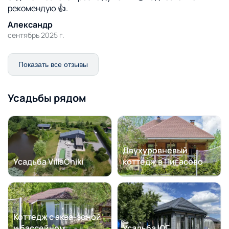
рекомендую 👍.
Александр
сентябрь 2025 г.
Показать все отзывы
Усадьбы рядом
Двухуровневый
Усадьба VillaChiki
коттедж в Пигасово
Коттедж с аква-зоной
и бассейном
Усадьба ЮГ