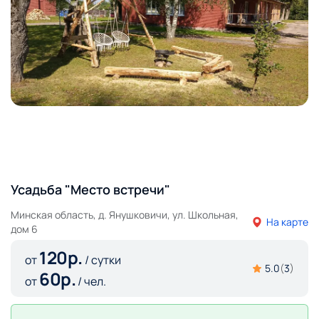
Усадьба "Место встречи"
Минская область, д. Янушковичи, ул. Школьная,
На карте
дом 6
120
р.
от
/ сутки
5.0
(
3
)
60
р.
от
/ чел.