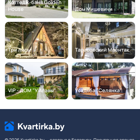
Коттедж-баня Golden
House
Дом Мишевичи
Три лисы
Тарасовский Маёнтак
VIP - ДОМ "У Агавы"
Усадьба "Селянка"
© 2026 Kvartirka.by — сделано в Беларуси. Посуточная аренда