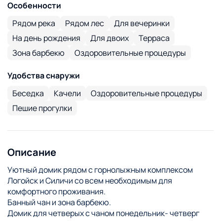
Особенности
Рядом река
Рядом лес
Для вечеринки
На день рождения
Для двоих
Терраса
Зона барбекю
Оздоровительные процедуры
Удобства снаружи
Беседка
Качели
Оздоровительные процедуры
Пешие прогулки
Описание
Уютный домик рядом с горнолыжным комплексом
Логойск и Силичи со всем необходимым для
комфортного проживания.
Банный чан и зона барбекю.
Домик для четверых с чаном понедельник- четверг