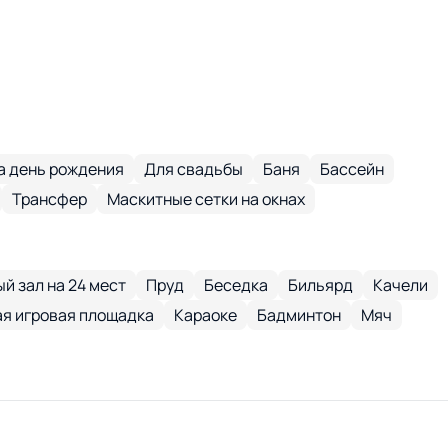
а день рождения
Для свадьбы
Баня
Бассейн
Трансфер
Маскитные сетки на окнах
й зал на 24 мест
Пруд
Беседка
Бильярд
Качели
я игровая площадка
Караоке
Бадминтон
Мяч