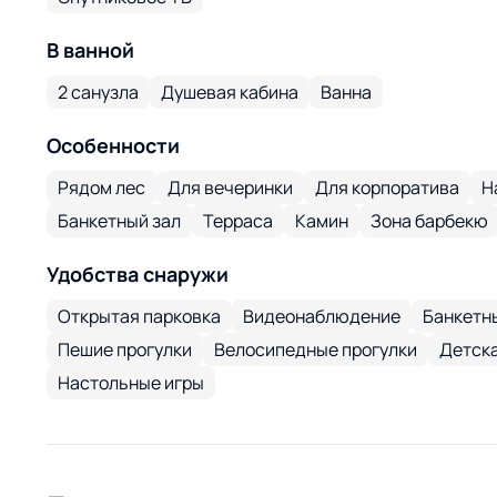
В ванной
2 санузла
Душевая кабина
Ванна
Особенности
Рядом лес
Для вечеринки
Для корпоратива
Н
Банкетный зал
Терраса
Камин
Зона барбекю
Удобства снаружи
Открытая парковка
Видеонаблюдение
Банкетны
Пешие прогулки
Велосипедные прогулки
Детска
Настольные игры