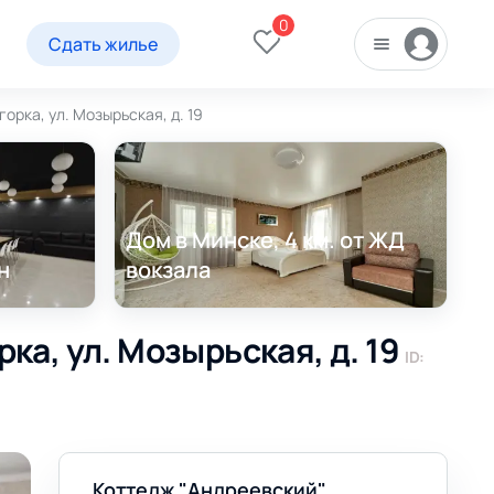
0
Сдать жилье
орка, ул. Мозырьская, д. 19
Дом в Минске, 4 км. от ЖД
н
вокзала
ка, ул. Мозырьская, д. 19
ID:
Коттедж "Андреевский"