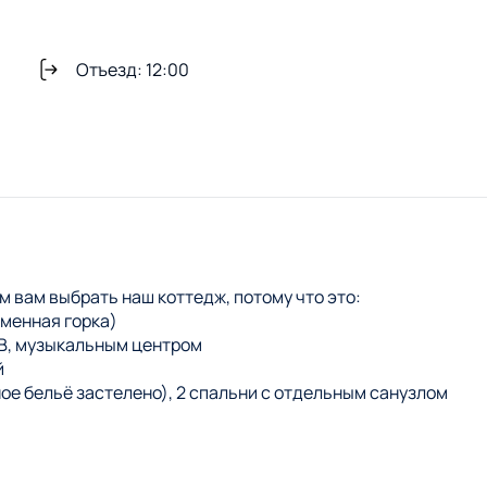
Отъезд: 12:00
м вам выбрать наш коттедж, потому что это:
аменная горка)
 ТВ, музыкальным центром
й
ое бельё застелено), 2 спальни с отдельным санузлом
им крытым навесом, шампуры, решетки, дрова