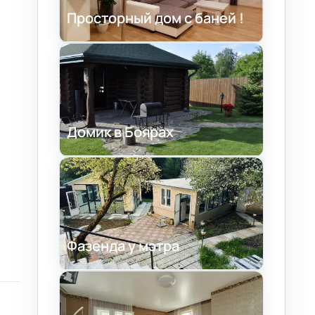
Просторный дом с баней !
Домик в Боярах
Фазенда у мэтра