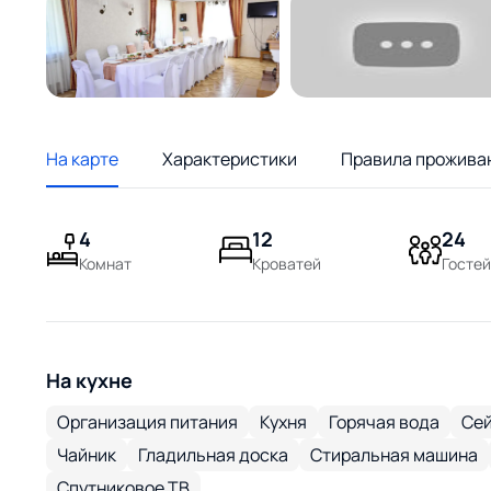
На карте
Характеристики
Правила прожива
4
12
24
Комнат
Кроватей
Гостей
На кухне
Организация питания
Кухня
Горячая вода
Се
Чайник
Гладильная доска
Стиральная машина
Спутниковое ТВ