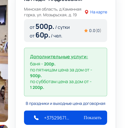
Минская область, д.Каменная
На карте
горка, ул. Мозырьская, д. 19
500
р.
от
/ сутки
0.0
(
0
)
60
р.
от
/ чел.
Дополнительные услуги:
баня -
р.
200
по пятницам цена за дом от -
р.
900
по субботам цена за дом от -
р.
1 200
В праздники и выходные цена договорная
+375296712080
Показать