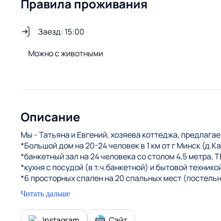
Правила проживания
Заезд: 15:00
Можно с животными
Описание
Мы - Татьяна и Евгений, хозяева коттеджа, предлагае
*Большой дом на 20-24 человек в 1 км от г Минск (д.К
*банкетный зал на 24 человека со столом 4,5 метра,
*кухня с посудой (в т.ч.банкетной) и бытовой технико
*6 просторных спален на 20 спальных мест (постельн
*Всего 4 санузла в доме
Читать дальше
*оборудованное место для жарки шашлыка под больш
*услуги повара под заказ
Instagram
Сайт