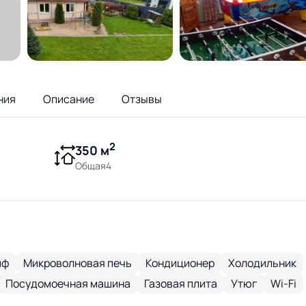
ния
Описание
Отзывы
2
350 м
Общая4
йф
Микроволновая печь
Кондиционер
Холодильник
Посудомоечная машина
Газовая плита
Утюг
Wi-Fi