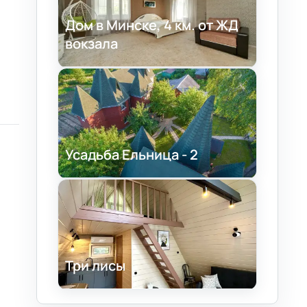
Дом в Минске, 4 км. от ЖД
вокзала
Усадьба Ельница - 2
Три лисы