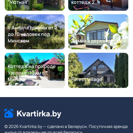
"Уютная"
коттедж 2
У Антила домики от 2
до 10 человек под
Минском
Домик в деревне
Коттедж на природе
Узгорье. 10 км от
Минска
Forest Village
© 2026 Kvartirka.by — сделано в Беларуси. Посуточная аренда
жилья от владельцев по всей Беларуси.