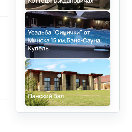
Коттедж в Ждановичах
Усадьба "Синички" от
Минска 15 км,Баня-Сауна.
Купель
Панский Вал