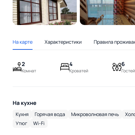
На карте
Характеристики
Правила прожива
2
4
6
Комнат
Кроватей
Гостей
На кухне
Кухня
Горячая вода
Микроволновая печь
Хол
Утюг
Wi-Fi