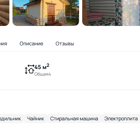
ния
Описание
Отзывы
2
45 м
Общая4
одильник
Чайник
Стиральная машина
Электроплита