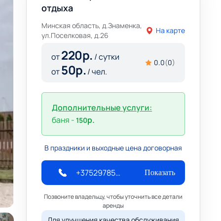
отдыха
Минская область, д.Знаменка,
На карте
ул.Поселковая, д.26
220
р.
от
/ сутки
0.0
(
0
)
50
р.
от
/ чел.
Дополнительные услуги:
баня -
р.
150
В праздники и выходные цена договорная
+375297859555
Показать
Позвоните владельцу, чтобы уточнить все детали
аренды
Для улучшения качества обслуживания