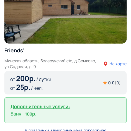
Friends'
Минская область, Беларучский с/с, д.Семково,
На карте
ул.Садовая, д. 9
200
р.
от
/ сутки
0.0
(
0
)
25
р.
от
/ чел.
Дополнительные услуги:
Баня -
р.
100
В праздники и выходные цена договорная