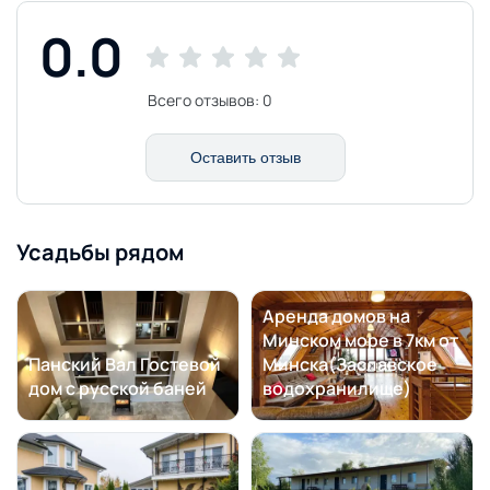
0.0
Всего отзывов:
0
Оставить отзыв
Усадьбы рядом
Аренда домов на
Минском море в 7км от
Панский Вал Гостевой
Минска(Заславское
дом с русской баней
водохранилище)