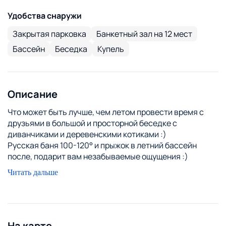
Удобства снаружи
Закрытая парковка
Банкетный зал на 12 мест
Бассейн
Беседка
Купель
Описание
Что может быть лучше, чем летом провести время с
друзьями в большой и просторной беседке с
диванчиками и деревенскими котиками :)
Русская баня 100-120° и прыжок в летний бассейн
после, подарит вам незабываемые ощущения :)
Красивый камин в большом зале создаст уют , а коты
Читать дальше
добавят душевного тепла.
22 км от Минска
На карте