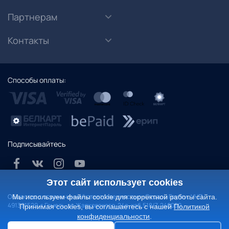
Партнерам
Контакты
Способы оплаты:
Подписывайтесь
Этот сайт использует cookies
Общество с ограниченной ответственностью «Отодом Групп», УНП
Мы используем файлы cookie для корректной работы сайта.
491391529. г.Гомель, ул.Жарковского, 24а, каб.518/7, 246050
Принимая cookies, вы соглашаетесь с нашей
Политикой
конфиденциальности
.
Политика конфиденциальности