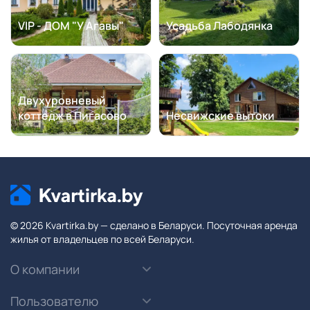
VIP - ДОМ "У Агавы"
Усадьба Лабодянка
Двухуровневый
коттедж в Пигасово
Несвижские вытоки
© 2026 Kvartirka.by — сделано в Беларуси. Посуточная аренда
жилья от владельцев по всей Беларуси.
О компании
Пользователю