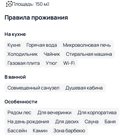
Площадь: 150 м
2
Правила проживания
На кухне
Кухня
Горячая вода
Микроволновая печь
Холодильник
Чайник
Стиральная машина
Газовая плита
Утюг
Wi-Fi
В ванной
Совмещенный санузел
Душевая кабина
Особенности
Рядом лес
Для вечеринки
Для корпоратива
На день рождения
Для двоих
Сауна
Баня
Бассейн
Камин
Зона барбекю