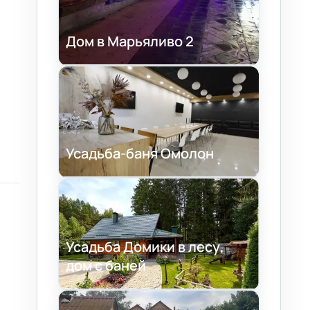
Дом в Марьяливо 2
Усадьба-баня Омолон
Усадьба Домики в лесу,
дом с баней