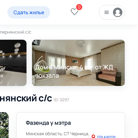
0
Сдать жилье
апернянский с/с
Дом в Минске, 4 км. от ЖД
н
вокзала
рнянский с/с
ID: 5297
Фазенда у мэтра
Минская область, СТ Черница,
На карте