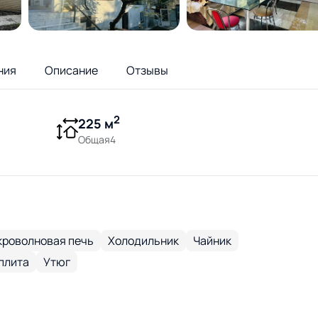
ния
Описание
Отзывы
2
225 м
Общая4
роволновая печь
Холодильник
Чайник
плита
Утюг