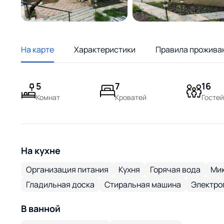
На карте
Характеристики
Правила прожива
5
7
16
Комнат
Кроватей
Гостей
На кухне
Организация питания
Кухня
Горячая вода
Мик
Гладильная доска
Стиральная машина
Электро
В ванной