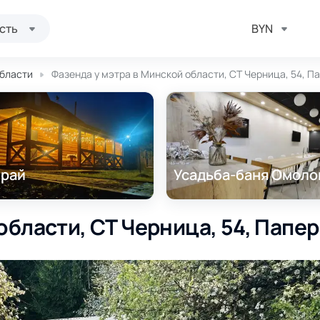
сть
BYN
области
Фазенда у мэтра в Минской области, СТ Черница, 54, П
 рай
Усадьба-баня Омоло
области, СТ Черница, 54, Папе