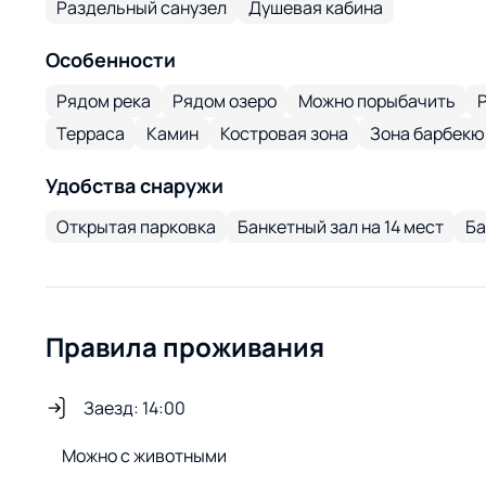
Раздельный санузел
Душевая кабина
Особенности
Рядом река
Рядом озеро
Можно порыбачить
Терраса
Камин
Костровая зона
Зона барбекю
Удобства снаружи
Открытая парковка
Банкетный зал на 14 мест
Ба
Правила проживания
Заезд: 14:00
Можно с животными