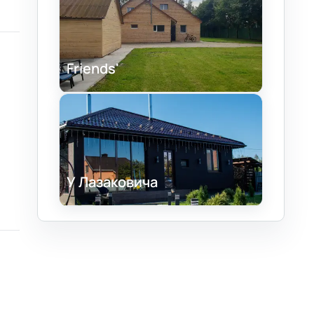
Friends'
У Лазаковича