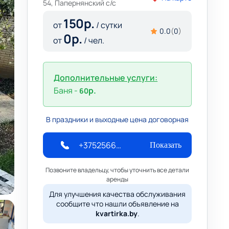
54, Папернянский с/с
150
р.
от
/ сутки
0.0
(
0
)
0
р.
от
/ чел.
Дополнительные услуги:
Баня -
р.
60
В праздники и выходные цена договорная
+375256660866
Показать
Позвоните владельцу, чтобы уточнить все детали
аренды
Для улучшения качества обслуживания
сообщите что нашли объявление на
kvartirka.by
.