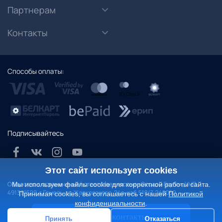
Партнерам
Контакты
Способы оплаты:
Подписывайтесь
Этот сайт использует cookies
Общество с ограниченной ответственностью «Отодом Групп», УНП
Мы используем файлы cookie для корректной работы сайта.
491391529. г.Гомель, ул.Жарковского, 24а, каб.518/7, 246050
Принимая cookies, вы соглашаетесь с нашей
Политикой
конфиденциальности
.
Политика конфиденциальности
Показать контакты
Согласие на обработку персональных данных
Принять
Отказаться