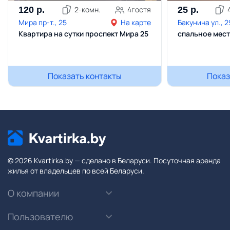
120
р.
2
-комн.
4
гостя
25
р.
Мира пр-т., 25
На карте
Бакунина ул., 
Квартира на сутки проспект Мира 25
спальное мес
Показать контакты
Показ
© 2026 Kvartirka.by — сделано в Беларуси. Посуточная аренда
жилья от владельцев по всей Беларуси.
О компании
Пользователю