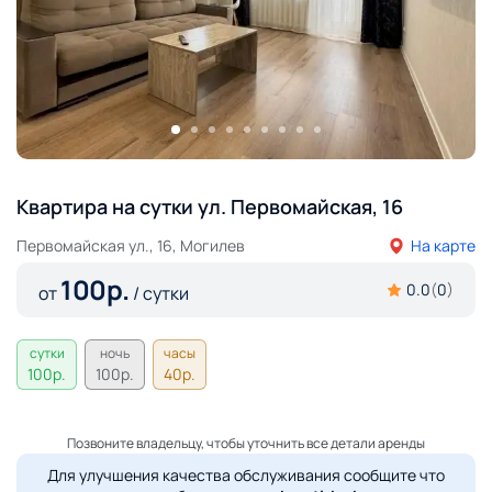
Квартира на сутки ул. Первомайская, 16
Первомайская ул., 16, Могилев
На карте
100
р.
0.0
(
0
)
от
/ сутки
сутки
ночь
часы
100
р.
100
р.
40
р.
Позвоните владельцу, чтобы уточнить все детали аренды
Для улучшения качества обслуживания сообщите что