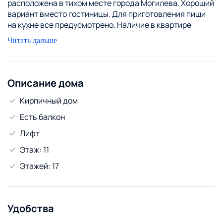
расположена в тихом месте города Могилева. Хороший
вариант вместо гостиницы. Для приготовления пищи
на кухне все предусмотрено. Наличие в квартире
стиральной машины, микроволновой печи, ЖК
Читать дальше
телевизора со SMART TV, безлимитного интернета, Wi-
Fi. Возможно забронировать и снять квартиру для
организаций. Арендовать квартиру для
командированных можно за наличный и безналичный.
Описание дома
«В объявлении указана базовая цена. Фактическая
Кирпичный дом
цена может меняться в зависимости от сезона, дня
недели, количества гостей, дней проживания»
Есть балкон
Лифт
Этаж: 11
Этажей: 17
Удобства