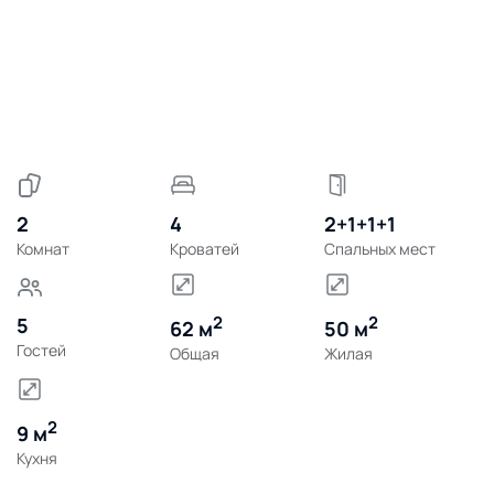
2
4
2+1+1+1
Комнат
Кроватей
Спальных мест
2
2
5
62 м
50 м
Гостей
Общая
Жилая
2
9 м
Кухня