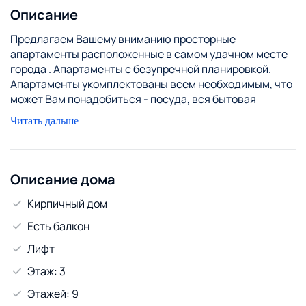
Описание
Предлагаем Вашему вниманию просторные
апартаменты расположенные в самом удачном месте
города . Апартаменты с безупречной планировкой.
Апартаменты укомплектованы всем необходимым, что
может Вам понадобиться - посуда, вся бытовая
техника, постельное бельё, WI-FI ср-ва личной
Читать дальше
гигиены. Предоставление отчетных документов
командированным. Звоните и вы будете пользоваться
нашими услугами, есть различные варианты на любой
бюджет.
Описание дома
За каждого следующего гостя + 20 р
Кирпичный дом
Есть балкон
Лифт
Этаж: 3
Этажей: 9