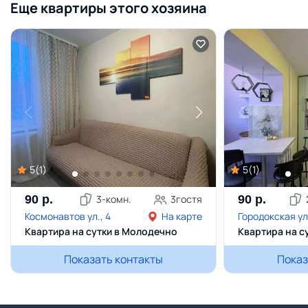
Еще квартиры этого хозяина
5
(
1
)
5
(
1
)
90
р.
3
-комн.
3
гостя
90
р.
Космонавтов ул., 4
На карте
Городокская ул
Квартира на сутки в Молодечно
Квартира на с
Показать контакты
Показ