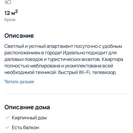
2
12 м
Кухня
Описание
Светлый и уютный апартамент посуточно с удобным
расположением в городе! Идеально подходит для
деловых поездок и туристических визитов. Квартира
полностью меблирована и укомплектована всей
необходимой техникой: быстрый Wi-Fi, телевизор,
стиральная машина, микроволновка, чайник и
Читать дальше
холодильник. Комфортные спальни с новыми
матрасами гарантируют хороший отдых, подходит для
встреч и работы. Современная кухня оборудована
всем необходимым для приготовления еды. Из окон
Описание дома
открывается живописный вид на городскую
Кирпичный дом
инфраструктуру. Рядом магазины, кафе, аптеки и
остановки общественного транспорта. Быстрое
Есть балкон
заселение, любые сроки проживания, чистота и