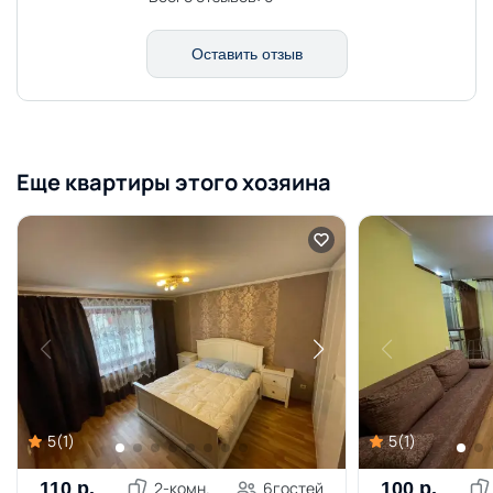
Оставить отзыв
Еще квартиры этого хозяина
5
(
1
)
5
(
1
)
110
р.
2
-комн.
6
гостей
100
р.