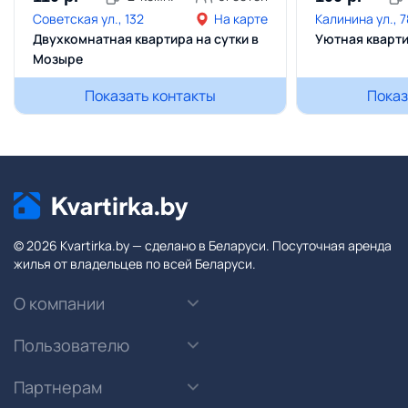
Советская ул., 132
На карте
Калинина ул., 7
Двухкомнатная квартира на сутки в
Уютная кварти
Мозыре
Показать контакты
Показ
© 2026 Kvartirka.by — сделано в Беларуси. Посуточная аренда
жилья от владельцев по всей Беларуси.
О компании
Пользователю
Партнерам