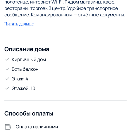
полотенце, интернет Wi-Fi. Рядом магазины, кафе,
рестораны, торговый центр. Удобное транспортное
сообщение. Командированным — отчётные документы.
Компаниям не беспокоить! Цены в выходные и
Читать дальше
праздничные дни уточняйте по телефону.Мы
ответственно относимся к квартире. Выполняем
генеральную уборку и дезинфекцию после каждого
постояльца. За квартирой следим: вся сантехника и
Описание дома
проводка проверены – ничто не испортит ваш отдых.
Кирпичный дом
За каждого следующего гостя + 20 р
Есть балкон
Этаж: 4
Этажей: 10
Способы оплаты
Оплата наличными