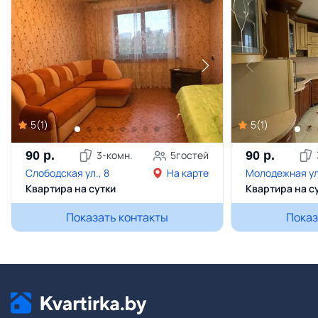
5
(
1
)
5
(
1
)
90
р.
3
-комн.
5
гостей
90
р.
Слободская ул., 8
На карте
Молодежная ул.
Квартира на сутки
Квартира на с
Показать контакты
Показ