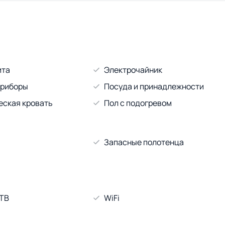
ита
Электрочайник
приборы
Посуда и принадлежности
еская кровать
Пол с подогревом
Запасные полотенца
 ТВ
WiFi