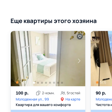
Еще квартиры этого хозяина
5
(
1
)
5
(
1
)
100
р.
2
-комн.
5
гостей
90
р.
Молодежная ул., 99
На карте
Молодежна
Квартира для вашего комфорта
Чистота 