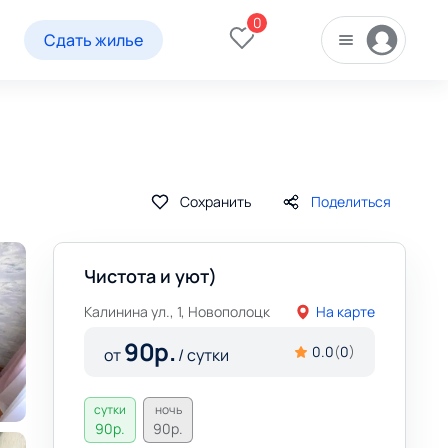
0
Сдать жилье
Сохранить
Поделиться
Чистота и уют)
Калинина ул., 1, Новополоцк
На карте
90
р.
0.0
(
0
)
от
/ сутки
сутки
ночь
90
р.
90
р.