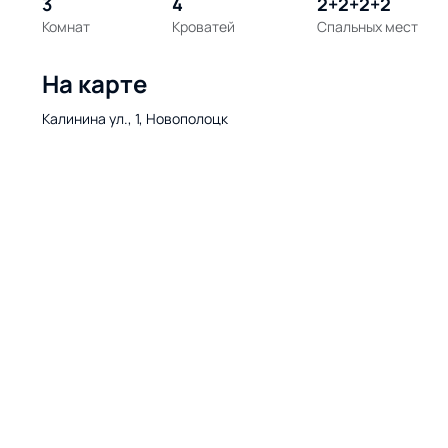
3
4
2+2+2+2
Комнат
Кроватей
Спальных мест
На карте
Калинина ул., 1, Новополоцк