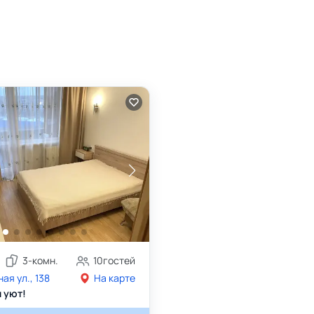
3
-комн.
10
гостей
я ул., 138
На карте
и уют!