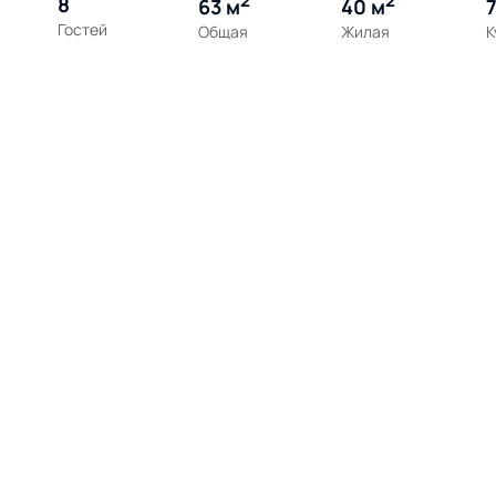
2
2
8
63 м
40 м
7
Гостей
Общая
Жилая
К