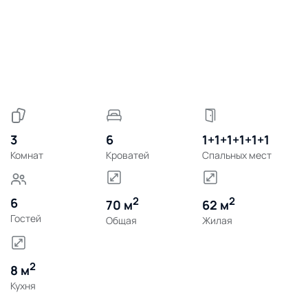
3
6
1+1+1+1+1+1
Комнат
Кроватей
Спальных мест
2
2
6
70 м
62 м
Гостей
Общая
Жилая
2
8 м
Кухня