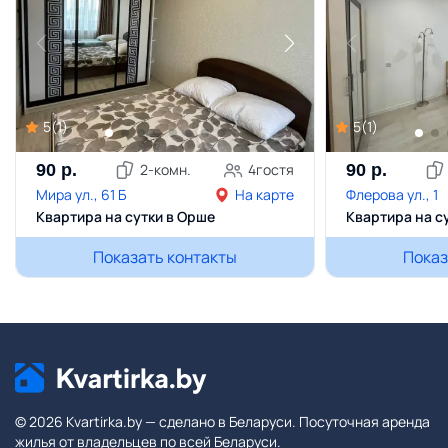
5
(
1
)
5
(
1
)
90
р.
2
-комн.
4
гостя
90
р.
Мира ул., 61 Б
На карте
Флерова ул., 1
Квартира на сутки в Орше
Квартира на с
Показать контакты
Показ
© 2026 Kvartirka.by — сделано в Беларуси. Посуточная аренда
жилья от владельцев по всей Беларуси.